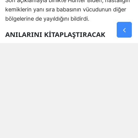
Son açıklamayla birlikte Hunter Biden, hastalığın
kemiklerin yanı sıra babasının vücudunun diğer
bölgelerine de yayıldığını bildirdi.
ANILARINI KİTAPLAŞTIRACAK
Hunter Biden, babasının sağlık durumuna ilişkin
açıklamalarının yanı sıra yeni bir kitap
hazırlığında olduğunu da duyurdu.
Joe Biden’ın “Bana Söz Ver, Amerika” adlı anı
kitabının kasım ayında yapılacak ara seçimlerin
ardından yayımlanacağını belirtti.
#ABD
#Sağlık
#Son Durum
#Joe Biden
Yorumlar