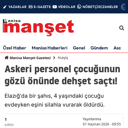
YAZARLAR
E-GAZETE
VİDEOLAR
NÖBETÇİ ECZANELER
Özel Haber
Manisa Haberleri
Genel
Gündem
Asayiş
Asayiş
Manisa Manşet Gazetesi
Askeri personel çocuğunun
gözü önünde dehşet saçtı!
Elazığ'da bir şahıs, 4 yaşındaki çocuğu
evdeyken eşini silahla vurarak öldürdü.
1
Yayınlanma
01 Haziran 2026 - 09:55
editör