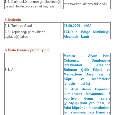
1.4.
İhale dokümanının görülebileceği
:
https://ekap.kik.gov.tr/EKAP/
ve indirilebileceği internet sayfası
2- İhalenin
:
2.1.
Tarih ve Saati
03.09.2026 - 14:30
2.2.
Yapılacağı (e-tekliflerin
TCDD 3. Bölge Müdürlüğü
:
açılacağı) adres
Alsancak - İzmir
3- İhale konusu yapım işinin
Manisa - Afyon Hattı
Çobanisa - Dumlupınar
İstasyonları Arasında
:
3.1.
Adı
Bulunan Çelik Köprü ve
Menfezlerin Boyanması ile
Köprü ve Menfezlerin
İyileştirilmesi İşi
35 Adet demir köprünün
kumlanarak boyanması, 5
köprüye demir servis
(yürüyüş) yolu yapılması, 35
Adet köprünün mesnetlerinin
temizlenmesi, bazı köprü ve