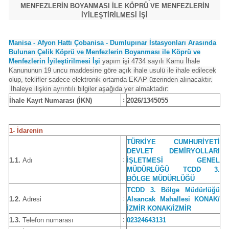
MENFEZLERİN BOYANMASI İLE KÖPRÜ VE MENFEZLERİN
İYİLEŞTİRİLMESİ İŞİ
Manisa - Afyon Hattı Çobanisa - Dumlupınar İstasyonları Arasında
Bulunan Çelik Köprü ve Menfezlerin Boyanması ile Köprü ve
Menfezlerin İyileştirilmesi İşi
yapım işi 4734 sayılı Kamu İhale
Kanununun 19 uncu maddesine göre açık ihale usulü ile ihale edilecek
olup, teklifler sadece elektronik ortamda EKAP üzerinden alınacaktır.
İhaleye ilişkin ayrıntılı bilgiler aşağıda yer almaktadır:
:
İhale Kayıt Numarası (İKN)
2026/1345055
1- İdarenin
TÜRKİYE CUMHURİYETİ
DEVLET DEMİRYOLLARI
:
1.1.
Adı
İŞLETMESİ GENEL
MÜDÜRLÜĞÜ TCDD 3.
BÖLGE MÜDÜRLÜĞÜ
TCDD 3. Bölge Müdürlüğü
:
1.2.
Adresi
Alsancak Mahallesi KONAK/
İZMİR KONAK/İZMİR
:
1.3.
Telefon numarası
02324643131