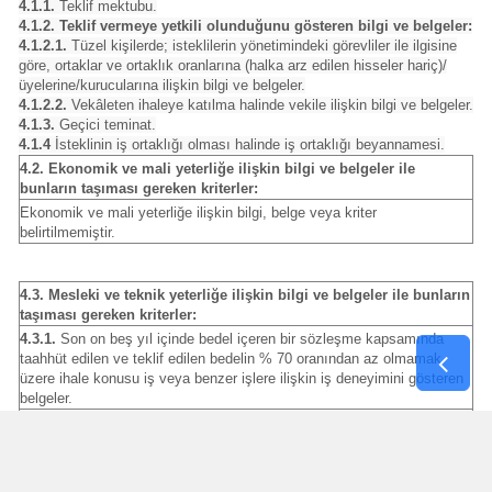
4.1.1.
Teklif mektubu.
4.1.2. Teklif vermeye yetkili olunduğunu gösteren bilgi ve belgeler:
4.1.2.1.
Tüzel kişilerde; isteklilerin yönetimindeki görevliler ile ilgisine
göre, ortaklar ve ortaklık oranlarına (halka arz edilen hisseler hariç)/
üyelerine/kurucularına ilişkin bilgi ve belgeler.
4.1.2.2.
Vekâleten ihaleye katılma halinde vekile ilişkin bilgi ve belgeler.
4.1.3.
Geçici teminat.
4.1.4
İsteklinin iş ortaklığı olması halinde iş ortaklığı beyannamesi.
4.2. Ekonomik ve mali yeterliğe ilişkin bilgi ve belgeler ile
bunların taşıması gereken kriterler:
Ekonomik ve mali yeterliğe ilişkin bilgi, belge veya kriter
belirtilmemiştir.
4.3. Mesleki ve teknik yeterliğe ilişkin bilgi ve belgeler ile bunların
taşıması gereken kriterler:
4.3.1.
Son on beş yıl içinde bedel içeren bir sözleşme kapsamında
taahhüt edilen ve teklif edilen bedelin % 70 oranından az olmamak
üzere ihale konusu iş veya benzer işlere ilişkin iş deneyimini gösteren
belgeler.
4.3.1.1.
Tüzel kişi tarafından iş deneyimini göstermek üzere kullanılan
belgenin, tüzel kişiliğin yarısından fazla hissesine sahip ve 4734 sayılı
Kanuna göre yapılacak ihalelere ilişkin sözleşmelerin yürütülmesi