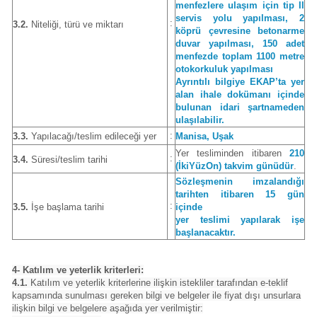
menfezlere ulaşım için tip II
servis yolu yapılması, 2
:
3.2.
Niteliği, türü ve miktarı
köprü çevresine betonarme
duvar yapılması, 150 adet
menfezde toplam 1100 metre
otokorkuluk yapılması
Ayrıntılı bilgiye EKAP’ta yer
alan ihale dokümanı içinde
bulunan idari şartnameden
ulaşılabilir.
:
3.3.
Yapılacağı/teslim edileceği yer
Manisa, Uşak
Yer tesliminden itibaren
210
:
3.4.
Süresi/teslim tarihi
(İkiYüzOn) takvim günüdür
.
Sözleşmenin imzalandığı
tarihten itibaren 15 gün
:
3.5.
İşe başlama tarihi
içinde
yer teslimi yapılarak işe
başlanacaktır.
4- Katılım ve yeterlik kriterleri:
4.1.
Katılım ve yeterlik kriterlerine ilişkin istekliler tarafından e-teklif
kapsamında sunulması gereken bilgi ve belgeler ile fiyat dışı unsurlara
ilişkin bilgi ve belgelere aşağıda yer verilmiştir: