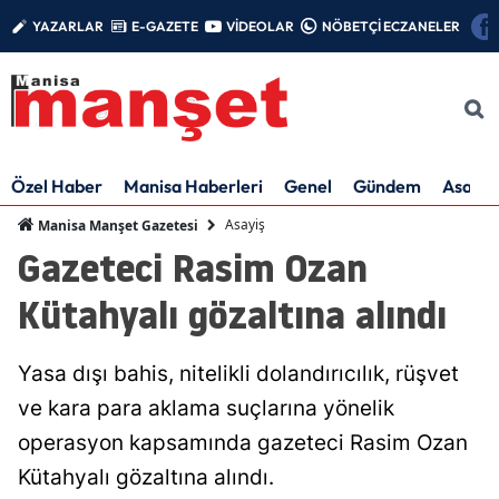
YAZARLAR
E-GAZETE
VİDEOLAR
NÖBETÇİ ECZANELER
Özel Haber
Manisa Haberleri
Genel
Gündem
Asayiş
Asayiş
Manisa Manşet Gazetesi
Gazeteci Rasim Ozan
Kütahyalı gözaltına alındı
Yasa dışı bahis, nitelikli dolandırıcılık, rüşvet
ve kara para aklama suçlarına yönelik
operasyon kapsamında gazeteci Rasim Ozan
Kütahyalı gözaltına alındı.