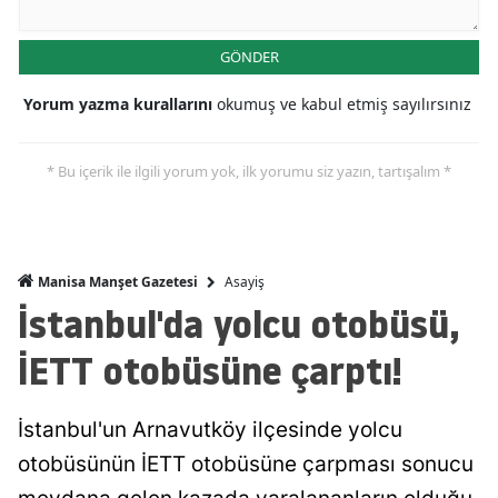
GÖNDER
Yorum yazma kurallarını
okumuş ve kabul etmiş sayılırsınız
* Bu içerik ile ilgili yorum yok, ilk yorumu siz yazın, tartışalım *
Asayiş
Manisa Manşet Gazetesi
İstanbul'da yolcu otobüsü,
İETT otobüsüne çarptı!
İstanbul'un Arnavutköy ilçesinde yolcu
otobüsünün İETT otobüsüne çarpması sonucu