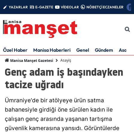
YAZARLAR
E-GAZETE
VİDEOLAR
NÖBETÇİ ECZANELER
Özel Haber
Manisa Haberleri
Genel
Gündem
Asayiş
Asayiş
Manisa Manşet Gazetesi
Genç adam iş başındayken
tacize uğradı
Ümraniye'de bir atölyeye ürün satma
bahanesiyle girdiği öne sürülen kadın ile
çalışan genç arasında yaşanan tartışma
güvenlik kamerasına yansıdı. Görüntülerde