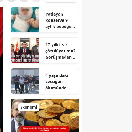
Patlayan
konserve 9
aylık bebeğe
dehşeti yaşattı
17 yıllık sır
çözülüyor mu?
Görüşmeden
ilk fotoğraflar
4 yaşındaki
çocuğun
ölümünde
korkunç iddia!
Ekonomi