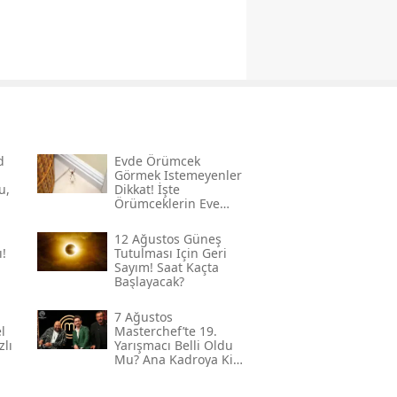
d
Evde Örümcek
Görmek Istemeyenler
u,
Dikkat! İşte
Örümceklerin Eve
Girişini Azaltan 3
Yöntem
12 Ağustos Güneş
!
Tutulması Için Geri
Sayım! Saat Kaçta
Başlayacak?
7 Ağustos
l
Masterchef’te 19.
zlı
Yarışmacı Belli Oldu
Mu? Ana Kadroya Kim
Girecek?