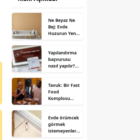
Ne Beyaz Ne
Bej: Evde
Huzurun Yeni
Rengi Belli
Oldu
Yapılandırma
başvurusu
nasıl yapılır?
e-Devlet ve
Dijital Vergi
Tavuk: Bir Fast
Dairesi
Food
seçenekleri
Komplosu
Netflix
belgeseli —
Evde örümcek
Konusu, Mo
görmek
Gilligan'ın 28
istemeyenler
günlük deneyi
dikkat! İşte
ve çarpıcı