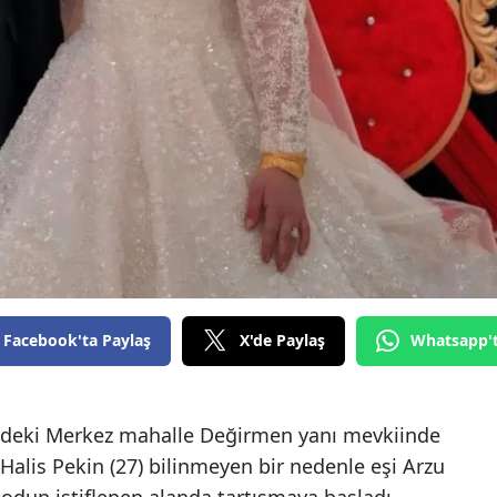
Facebook'ta Paylaş
X'de Paylaş
Whatsapp'
lçedeki Merkez mahalle Değirmen yanı mevkiinde
 Halis Pekin (27) bilinmeyen bir nedenle eşi Arzu