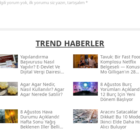
 ilgili yorum yok, ilk yorumu siz yazın, tartışalım *
TREND HABERLER
Yapılandırma
Tavuk: Bir Fast Foo
Başvurusu Nasıl
Komplosu Netflix
Yapılır? E-Devlet Ve
Belgeseli — Konus
Dijital Vergi Dairesi
Mo Gilligan'ın 28
Seçenekleri
Günlük Deneyi Ve
Çarpıcı Sonuçlar
Agar Agar Nedir,
8 Ağustos Burç
Nasıl Kullanılır? Agar
Yorumları Açıklandı
Agar Nerede Satılır?
12 Burç Için Yeni
Dönem Başlıyor
8 Ağustos Hava
Aracını Satacaklar
Durumu Açıklandı!
Dikkat! Bu 10 Mode
Hafta Sonu Yağış
Ikinci Elde Daha Hı
Beklenen Iller Belli
Alıcı Buluyor
Oldu