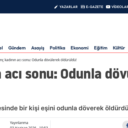
YAZARLAR
E-GAZETE
VİDEOLA
el
Gündem
Asayiş
Politika
Ekonomi
Eğitim
Kültür
nç kadının acı sonu: Odunla dövülerek öldürüldü!
 acı sonu: Odunla döv
sinde bir kişi eşini odunla döverek öldürdü
Yayınlanma
03 Haziran 2026 - 10:53