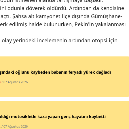
i odun istiflenen alanda tartışmaya başladı.
ini odunla döverek öldürdü. Ardından da kendisine
 kaçtı. Şahsa ait kamyonet ilçe dışında Gümüşhane-
erk edilmiş halde bulunurken, Pekin'in yakalanması
e olay yerindeki incelemenin ardından otopsi için
şındaki oğlunu kaybeden babanın feryadı yürek dağladı
ş
/ 07 Ağustos 2026
aldığı motosikletle kaza yapan genç hayatını kaybetti
ş
/ 07 Ağustos 2026