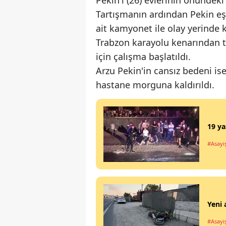
Pekin'i (26) evlerinin önündek
Tartışmanın ardından Pekin eş
ait kamyonet ile olay yerinde
Trabzon karayolu kenarından t
için çalışma başlatıldı.
Arzu Pekin'in cansız bedeni is
hastane morguna kaldırıldı.
19 ya
#Asayi
Yeni 
#Asayi