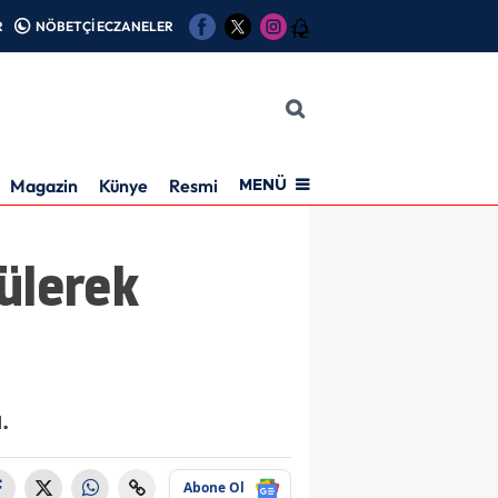
R
NÖBETÇİ ECZANELER
12
Magazin
Künye
Resmi İlan
MENÜ
ülerek
.
Abone Ol