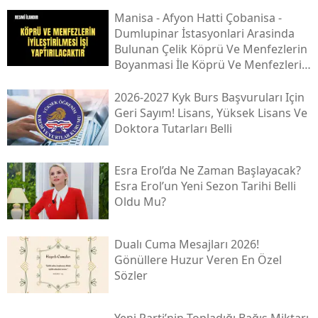
Mani̇sa - Afyon Hatti Çobani̇sa -
Dumlupinar İstasyonlari Arasinda
Bulunan Çeli̇k Köprü Ve Menfezleri̇n
Boyanmasi İle Köprü Ve Menfezleri̇n
İyi̇leşti̇ri̇lmesi̇ İşi̇
2026-2027 Kyk Burs Başvuruları Için
Geri Sayım! Lisans, Yüksek Lisans Ve
Doktora Tutarları Belli
Esra Erol’da Ne Zaman Başlayacak?
Esra Erol’un Yeni Sezon Tarihi Belli
Oldu Mu?
Dualı Cuma Mesajları 2026!
Gönüllere Huzur Veren En Özel
Sözler
Yeni̇ Parti’nin Topladığı Bağış Miktarı