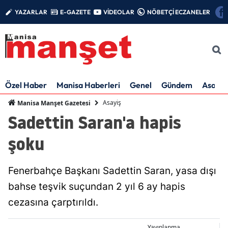
YAZARLAR
E-GAZETE
VİDEOLAR
NÖBETÇİ ECZANELER
Özel Haber
Manisa Haberleri
Genel
Gündem
Asayiş
Asayiş
Manisa Manşet Gazetesi
Sadettin Saran'a hapis
şoku
Fenerbahçe Başkanı Sadettin Saran, yasa dışı
bahse teşvik suçundan 2 yıl 6 ay hapis
cezasına çarptırıldı.
Yayınlanma