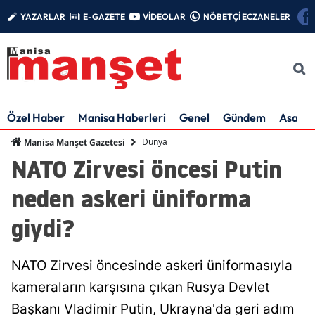
YAZARLAR
E-GAZETE
VİDEOLAR
NÖBETÇİ ECZANELER
Özel Haber
Manisa Haberleri
Genel
Gündem
Asayiş
Dünya
Manisa Manşet Gazetesi
NATO Zirvesi öncesi Putin
neden askeri üniforma
giydi?
NATO Zirvesi öncesinde askeri üniformasıyla
kameraların karşısına çıkan Rusya Devlet
Başkanı Vladimir Putin, Ukrayna'da geri adım