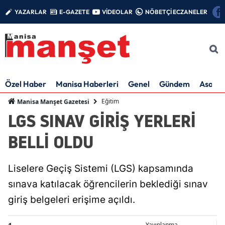
YAZARLAR
E-GAZETE
VİDEOLAR
NÖBETÇİ ECZANELER
Özel Haber
Manisa Haberleri
Genel
Gündem
Asayiş
Eğitim
Manisa Manşet Gazetesi
LGS SINAV GİRİŞ YERLERİ
BELLİ OLDU
Liselere Geçiş Sistemi (LGS) kapsamında
sınava katılacak öğrencilerin beklediği sınav
giriş belgeleri erişime açıldı.
Yayınlanma