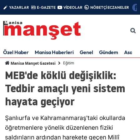
YAZARLAR
E-GAZETE
VİDEOLAR
NÖBETÇİ ECZANELER
Özel Haber
Manisa Haberleri
Genel
Gündem
Asayiş
Eğitim
Manisa Manşet Gazetesi
MEB'de köklü değişiklik:
Tedbir amaçlı yeni sistem
hayata geçiyor
Şanlıurfa ve Kahramanmaraş'taki okullarda
öğretmenlere yönelik düzenlenen fiziki
saldırıların ardından harekete geçen Millî