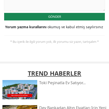
GÖNDER
Yorum yazma kurallarını
okumuş ve kabul etmiş sayılırsınız
* Bu içerik ile ilgili yorum yok, ilk yorumu siz yazın, tartışalım *
TREND HABERLER
Toki̇ Peşinatla Ev Satıyor...
Dev Bankadan Altın Fiyatları Için Yeni