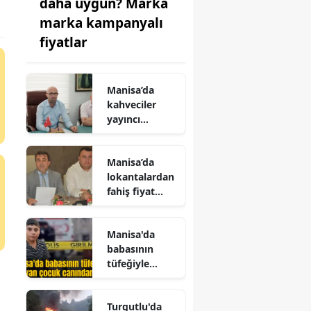
daha uygun? Marka
marka kampanyalı
fiyatlar
Manisa’da
kahveciler
yayıncı
kuruluşu
protesto
Manisa’da
edecek
lokantalardan
fahiş fiyat
artışına sert
tepki
Manisa'da
babasının
tüfeğiyle
oynayan
çocuk
Turgutlu'da
canından oldu