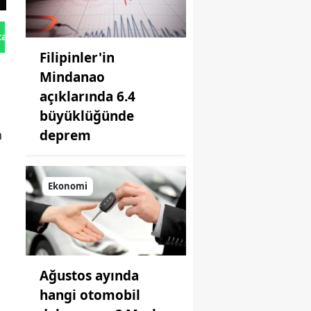
tan Gönder
Filipinler'in
Mindanao
açıklarında 6.4
büyüklüğünde
deprem
n
Ekonomi
Ağustos ayında
hangi otomobil