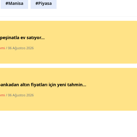
#Manisa
#Piyasa
peşinatla ev satıyor...
omi
/ 06 Ağustos 2026
ankadan altın fiyatları için yeni tahmin...
omi
/ 06 Ağustos 2026