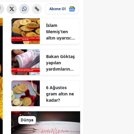
Abone Ol
İslam
Memiş'ten
altın uyarısı:
Yarın geliyor
Bakan Göktaş
yapılan
yardımların
maliyetini
açıkladı
6 Ağustos
gram altın ne
kadar?
Dünya