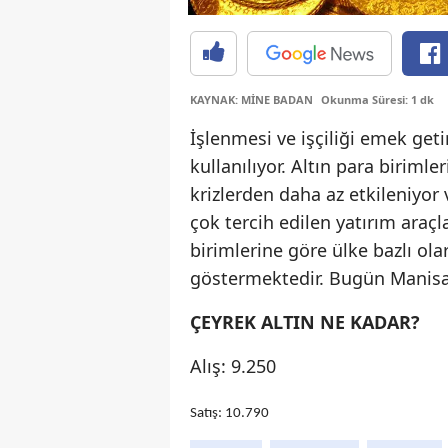
KAYNAK: MİNE BADAN
Okunma Süresi: 1 dk
İşlenmesi ve işçiliği emek geti
kullanılıyor. Altın para biriml
krizlerden daha az etkileniyor
çok tercih edilen yatırım araçla
birimlerine göre ülke bazlı o
göstermektedir. Bugün Manisa’d
ÇEYREK ALTIN NE KADAR?
Alış: 9.250
Satış: 10.790