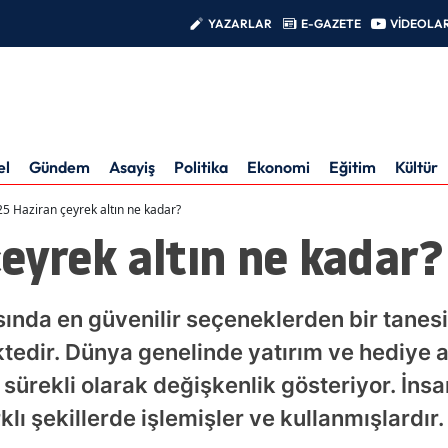
YAZARLAR
E-GAZETE
VİDEOLA
el
Gündem
Asayiş
Politika
Ekonomi
Eğitim
Kültür
25 Haziran çeyrek altın ne kadar?
eyrek altın ne kadar?
asında en güvenilir seçeneklerden bir tanesi
ktedir. Dünya genelinde yatırım ve hediye 
ı sürekli olarak değişkenlik gösteriyor. İns
ı şekillerde işlemişler ve kullanmışlardır.