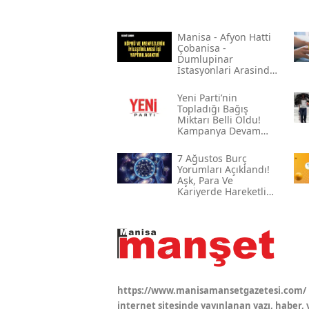
Mani̇sa - Afyon Hatti
Çobani̇sa -
Dumlupinar
İstasyonlari Arasinda
Bulunan Çeli̇k Köprü
Ve Menfezleri̇n
Yeni̇ Parti’nin
Boyanmasi İle Köprü
Topladığı Bağış
Ve Menfezleri̇n
Miktarı Belli Oldu!
İyi̇leşti̇ri̇lmesi̇ İşi̇
Kampanya Devam
Ediyor
7 Ağustos Burç
Yorumları Açıklandı!
Aşk, Para Ve
Kariyerde Hareketli
Gün
https://www.manisamansetgazetesi.com/
internet sitesinde yayınlanan yazı, haber, 