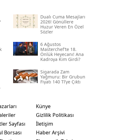
Dualı Cuma Mesajları
?
2026! Gönüllere
Huzur Veren En Özel
Sözler
6 Ağustos
k
Masterchef’te 18.
Önlük Heyecanı! Ana
Kadroya Kim Girdi?
Sigarada Zam
Yağmuru: Bir Grubun
Fiyatı 140 Tl’ye Çıktı
azarları
Künye
leriler
Gizlilik Politikası
ler Sayfası
İletişim
ul Borsası
Haber Arşivi