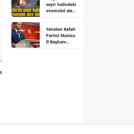
seyir halindeki
otomobil alev
aldı
Yeniden Refah
Partisi Manisa
İl Başkanı
Enes İzci oldu
R