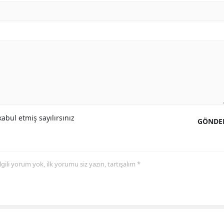
abul etmiş sayılırsınız
GÖNDE
 ilgili yorum yok, ilk yorumu siz yazın, tartışalım *