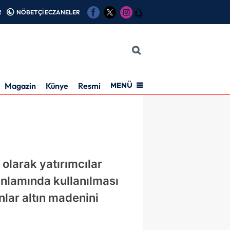
R
NÖBETÇİ ECZANELER
12
Magazin
Künye
Resmi İlan
MENÜ
 olarak yatırımcılar
anlamında kullanılması
anlar altın madenini