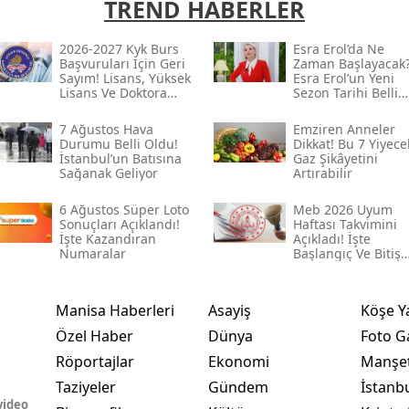
TREND HABERLER
2026-2027 Kyk Burs
Esra Erol’da Ne
Başvuruları Için Geri
Zaman Başlayacak
Sayım! Lisans, Yüksek
Esra Erol’un Yeni
Lisans Ve Doktora
Sezon Tarihi Belli
Tutarları Belli
Oldu Mu?
7 Ağustos Hava
Emziren Anneler
Durumu Belli Oldu!
Dikkat! Bu 7 Yiyece
İstanbul’un Batısına
Gaz Şikâyetini
Sağanak Geliyor
Artırabilir
6 Ağustos Süper Loto
Meb 2026 Uyum
Sonuçları Açıklandı!
Haftası Takvimini
İşte Kazandıran
Açıkladı! İşte
Numaralar
Başlangıç Ve Bitiş
Tarihi
Manisa Haberleri
Asayiş
Köşe Y
Özel Haber
Dünya
Foto Ga
Röportajlar
Ekonomi
Manşet
Taziyeler
Gündem
İstanb
video