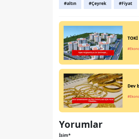
#altın
#Çeyrek
#Fiyat
TOKİ 
#Ekon
Dev b
#Ekon
Yorumlar
İsim*