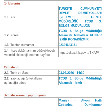
1- İdarenin
TÜRKİYE CUMHURİYETİ
DEVLET DEMİRYOLLARI
:
1.1.
Adı
İŞLETMESİ GENEL
MÜDÜRLÜĞÜ TCDD 3.
BÖLGE MÜDÜRLÜĞÜ
TCDD 3. Bölge Müdürlüğü
:
1.2.
Adresi
Alsancak Mahallesi KONAK/
İZMİR KONAK/İZMİR
:
1.3.
Telefon numarası
02324643131
1.4.
İhale dokümanının görülebileceği
:
https://ekap.kik.gov.tr/EKAP/
ve indirilebileceği internet sayfası
2- İhalenin
:
2.1.
Tarih ve Saati
03.09.2026 - 14:30
2.2.
Yapılacağı (e-tekliflerin
TCDD 3. Bölge Müdürlüğü
:
açılacağı) adres
Alsancak - İzmir
3- İhale konusu yapım işinin
Manisa - Afyon Hattı
Çobanisa - Dumlupınar