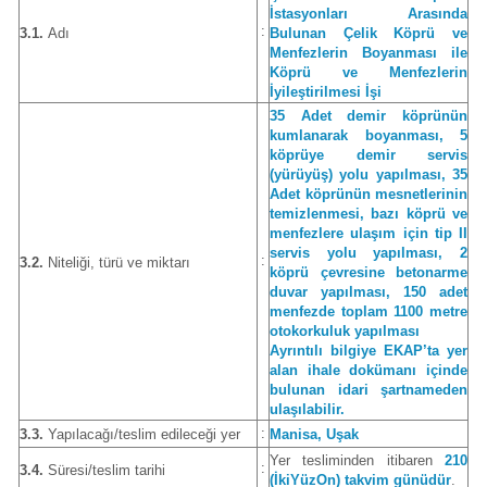
İstasyonları Arasında
:
3.1.
Adı
Bulunan Çelik Köprü ve
Menfezlerin Boyanması ile
Köprü ve Menfezlerin
İyileştirilmesi İşi
35 Adet demir köprünün
kumlanarak boyanması, 5
köprüye demir servis
(yürüyüş) yolu yapılması, 35
Adet köprünün mesnetlerinin
temizlenmesi, bazı köprü ve
menfezlere ulaşım için tip II
servis yolu yapılması, 2
:
3.2.
Niteliği, türü ve miktarı
köprü çevresine betonarme
duvar yapılması, 150 adet
menfezde toplam 1100 metre
otokorkuluk yapılması
Ayrıntılı bilgiye EKAP’ta yer
alan ihale dokümanı içinde
bulunan idari şartnameden
ulaşılabilir.
:
3.3.
Yapılacağı/teslim edileceği yer
Manisa, Uşak
Yer tesliminden itibaren
210
:
3.4.
Süresi/teslim tarihi
(İkiYüzOn) takvim günüdür
.