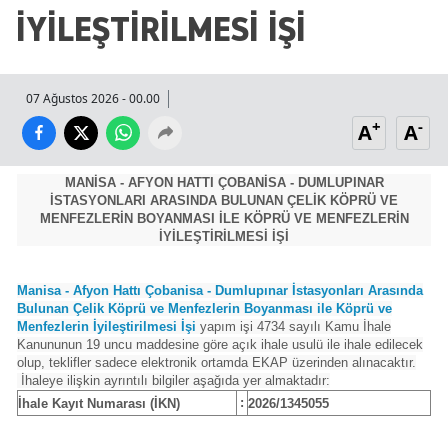
İYİLEŞTİRİLMESİ İŞİ
07 Ağustos 2026 - 00.00
+
-
A
A
MANİSA - AFYON HATTI ÇOBANİSA - DUMLUPINAR
İSTASYONLARI ARASINDA BULUNAN ÇELİK KÖPRÜ VE
MENFEZLERİN BOYANMASI İLE KÖPRÜ VE MENFEZLERİN
İYİLEŞTİRİLMESİ İŞİ
Manisa - Afyon Hattı Çobanisa - Dumlupınar İstasyonları Arasında
Bulunan Çelik Köprü ve Menfezlerin Boyanması ile Köprü ve
Menfezlerin İyileştirilmesi İşi
yapım işi 4734 sayılı Kamu İhale
Kanununun 19 uncu maddesine göre açık ihale usulü ile ihale edilecek
olup, teklifler sadece elektronik ortamda EKAP üzerinden alınacaktır.
İhaleye ilişkin ayrıntılı bilgiler aşağıda yer almaktadır:
:
İhale Kayıt Numarası (İKN)
2026/1345055