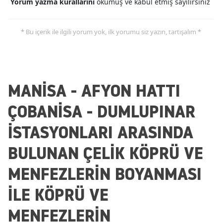
Yorum yazma kurallarını
okumuş ve kabul etmiş sayılırsınız
* Bu içerik ile ilgili yorum yok, ilk yorumu siz yazın, tartışalım *
MANİSA - AFYON HATTI
ÇOBANİSA - DUMLUPINAR
İSTASYONLARI ARASINDA
BULUNAN ÇELİK KÖPRÜ VE
MENFEZLERİN BOYANMASI
İLE KÖPRÜ VE
MENFEZLERİN