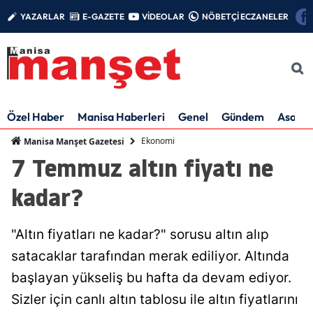
YAZARLAR
E-GAZETE
VİDEOLAR
NÖBETÇİ ECZANELER
Özel Haber
Manisa Haberleri
Genel
Gündem
Asayiş
Ekonomi
Manisa Manşet Gazetesi
7 Temmuz altın fiyatı ne
kadar?
"Altın fiyatları ne kadar?" sorusu altın alıp
satacaklar tarafından merak ediliyor. Altında
başlayan yükseliş bu hafta da devam ediyor.
Sizler için canlı altın tablosu ile altın fiyatlarını