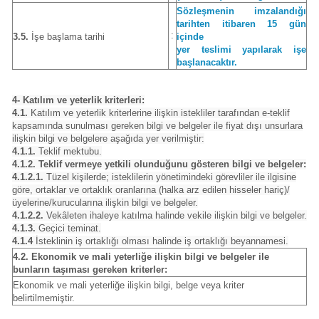
Sözleşmenin imzalandığı
tarihten itibaren 15 gün
:
3.5.
İşe başlama tarihi
içinde
yer teslimi yapılarak işe
başlanacaktır.
4- Katılım ve yeterlik kriterleri:
4.1.
Katılım ve yeterlik kriterlerine ilişkin istekliler tarafından e-teklif
kapsamında sunulması gereken bilgi ve belgeler ile fiyat dışı unsurlara
ilişkin bilgi ve belgelere aşağıda yer verilmiştir:
4.1.1.
Teklif mektubu.
4.1.2. Teklif vermeye yetkili olunduğunu gösteren bilgi ve belgeler:
4.1.2.1.
Tüzel kişilerde; isteklilerin yönetimindeki görevliler ile ilgisine
göre, ortaklar ve ortaklık oranlarına (halka arz edilen hisseler hariç)/
üyelerine/kurucularına ilişkin bilgi ve belgeler.
4.1.2.2.
Vekâleten ihaleye katılma halinde vekile ilişkin bilgi ve belgeler.
4.1.3.
Geçici teminat.
4.1.4
İsteklinin iş ortaklığı olması halinde iş ortaklığı beyannamesi.
4.2. Ekonomik ve mali yeterliğe ilişkin bilgi ve belgeler ile
bunların taşıması gereken kriterler:
Ekonomik ve mali yeterliğe ilişkin bilgi, belge veya kriter
belirtilmemiştir.