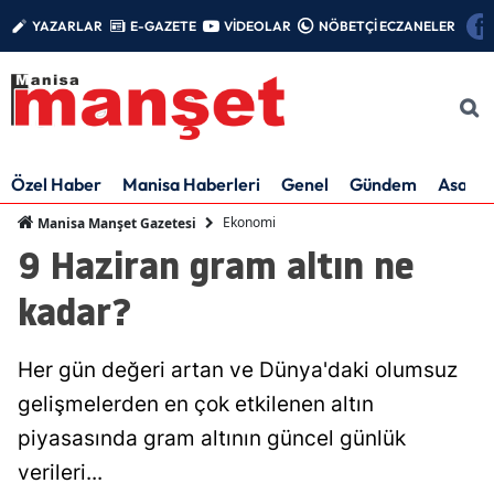
YAZARLAR
E-GAZETE
VİDEOLAR
NÖBETÇİ ECZANELER
Özel Haber
Manisa Haberleri
Genel
Gündem
Asayiş
Ekonomi
Manisa Manşet Gazetesi
9 Haziran gram altın ne
kadar?
Her gün değeri artan ve Dünya'daki olumsuz
gelişmelerden en çok etkilenen altın
piyasasında gram altının güncel günlük
verileri...