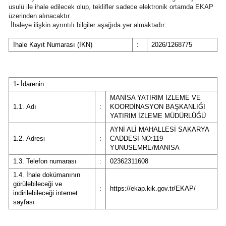
usulü ile ihale edilecek olup, teklifler sadece elektronik ortamda EKAP
üzerinden alınacaktır.
İhaleye ilişkin ayrıntılı bilgiler aşağıda yer almaktadır:
İhale Kayıt Numarası (İKN)
:
2026/1268775
1- İdarenin
MANİSA YATIRIM İZLEME VE
1.1. Adı
:
KOORDİNASYON BAŞKANLIĞI
YATIRIM İZLEME MÜDÜRLÜĞÜ
AYNİ ALİ MAHALLESİ SAKARYA
1.2. Adresi
:
CADDESİ NO:119
YUNUSEMRE/MANİSA
1.3. Telefon numarası
:
02362311608
1.4. İhale dokümanının
görülebileceği ve
:
https://ekap.kik.gov.tr/EKAP/
indirilebileceği internet
sayfası