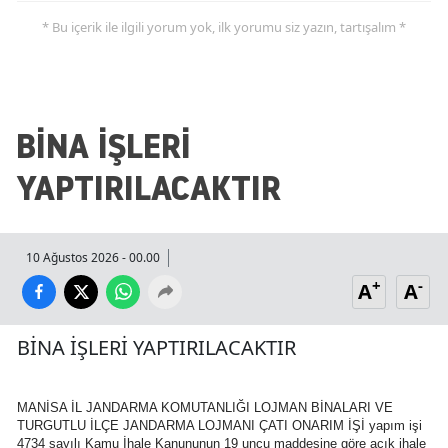
* Bu içerik ile ilgili yorum yok, ilk yorumu siz yazın, tartışalım *
BİNA İŞLERİ
YAPTIRILACAKTIR
10 Ağustos 2026 - 00.00
+
-
A
A
BİNA İŞLERİ YAPTIRILACAKTIR
MANİSA İL JANDARMA KOMUTANLIĞI LOJMAN BİNALARI VE
TURGUTLU İLÇE JANDARMA LOJMANI ÇATI ONARIM İŞİ yapım işi
4734 sayılı Kamu İhale Kanununun 19 uncu maddesine göre açık ihale