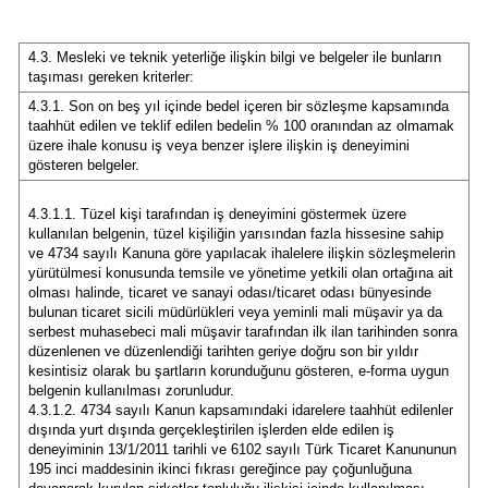
4.3. Mesleki ve teknik yeterliğe ilişkin bilgi ve belgeler ile bunların
taşıması gereken kriterler:
4.3.1. Son on beş yıl içinde bedel içeren bir sözleşme kapsamında
taahhüt edilen ve teklif edilen bedelin % 100 oranından az olmamak
üzere ihale konusu iş veya benzer işlere ilişkin iş deneyimini
gösteren belgeler.
4.3.1.1. Tüzel kişi tarafından iş deneyimini göstermek üzere
kullanılan belgenin, tüzel kişiliğin yarısından fazla hissesine sahip
ve 4734 sayılı Kanuna göre yapılacak ihalelere ilişkin sözleşmelerin
yürütülmesi konusunda temsile ve yönetime yetkili olan ortağına ait
olması halinde, ticaret ve sanayi odası/ticaret odası bünyesinde
bulunan ticaret sicili müdürlükleri veya yeminli mali müşavir ya da
serbest muhasebeci mali müşavir tarafından ilk ilan tarihinden sonra
düzenlenen ve düzenlendiği tarihten geriye doğru son bir yıldır
kesintisiz olarak bu şartların korunduğunu gösteren, e-forma uygun
belgenin kullanılması zorunludur.
4.3.1.2. 4734 sayılı Kanun kapsamındaki idarelere taahhüt edilenler
dışında yurt dışında gerçekleştirilen işlerden elde edilen iş
deneyiminin 13/1/2011 tarihli ve 6102 sayılı Türk Ticaret Kanununun
195 inci maddesinin ikinci fıkrası gereğince pay çoğunluğuna