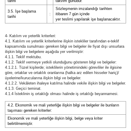
tarihi
takvim günüdür.
Sözleşmenin imzalandığı tarihten
3.5. İşe başlama
:
itibaren 7 gün içinde
tarihi
yer teslimi yapılarak işe başlanacaktır.
4- Katılım ve yeterlik kriterleri:
4.1. Katılım ve yeterlik kriterlerine ilişkin istekliler tarafından e-teklif
kapsamında sunulması gereken bilgi ve belgeler ile fiyat dışı unsurlara
ilişkin bilgi ve belgelere aşağıda yer verilmiştir:
4.1.1. Teklif mektubu.
4.1.2. Teklif vermeye yetkili olunduğunu gösteren bilgi ve belgeler:
4.1.2.1. Tüzel kişilerde; isteklilerin yönetimindeki görevliler ile ilgisine
göre, ortaklar ve ortaklık oranlarına (halka arz edilen hisseler hariç)/
üyelerine/kurucularına ilişkin bilgi ve belgeler.
4.1.2.2. Vekâleten ihaleye katılma halinde vekile ilişkin bilgi ve belgeler.
4.1.3. Geçici teminat.
4.1.4 İsteklinin iş ortaklığı olması halinde iş ortaklığı beyannamesi.
4.2. Ekonomik ve mali yeterliğe ilişkin bilgi ve belgeler ile bunların
taşıması gereken kriterler:
Ekonomik ve mali yeterliğe ilişkin bilgi, belge veya kriter
belirtilmemiştir.