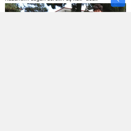
"Gelecekte limonata kafesi açmak istiyorum"
Ailesi, çevresi ve yoldan geçen vatandaşlardan
büyük destek görmesinin yanı sıra, kendisi gibi
gençlerin evde telefon ve tablet başında vakit
geçirmek yerine dışarıya çıkıp bir işle meşgul