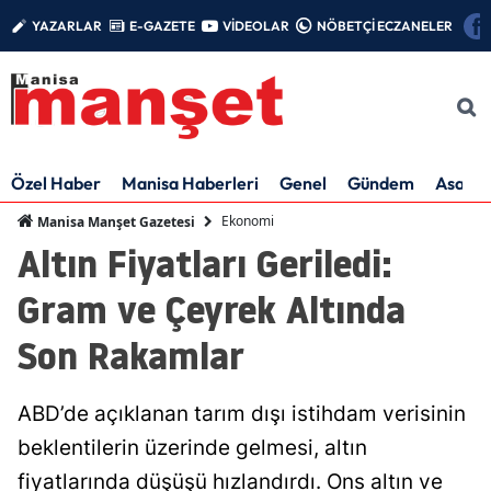
YAZARLAR
E-GAZETE
VİDEOLAR
NÖBETÇİ ECZANELER
Özel Haber
Manisa Haberleri
Genel
Gündem
Asayiş
Ekonomi
Manisa Manşet Gazetesi
Altın Fiyatları Geriledi:
Gram ve Çeyrek Altında
Son Rakamlar
ABD’de açıklanan tarım dışı istihdam verisinin
beklentilerin üzerinde gelmesi, altın
fiyatlarında düşüşü hızlandırdı. Ons altın ve