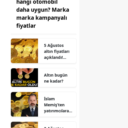
hangi otomobil
daha uygun? Marka
marka kampanyalı
fiyatlar
5 Ağustos
altın fiyatları
açıklandı!
Gram, çeyrek
ve tam altında
Altın bugün
son durum
ne kadar?
İslam
Memiş’ten
yatırımcılara
önemli uyarı!
2026’nın