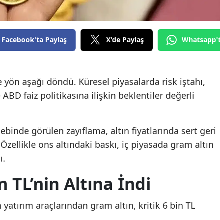
Facebook'ta Paylaş
X'de Paylaş
Whatsapp'
 yön aşağı döndü. Küresel piyasalarda risk iştahı,
ABD faiz politikasına ilişkin beklentiler değerli
lebinde görülen zayıflama, altın fiyatlarında sert geri
Özellikle ons altındaki baskı, iç piyasada gram altın
ı.
n TL’nin Altına İndi
 yatırım araçlarından gram altın, kritik 6 bin TL