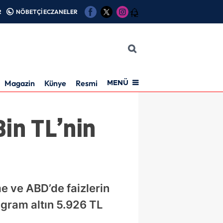
R
NÖBETÇİ ECZANELER
12
Magazin
Künye
Resmi İlan
MENÜ
Bin TL’nin
me ve ABD’de faizlerin
 gram altın 5.926 TL