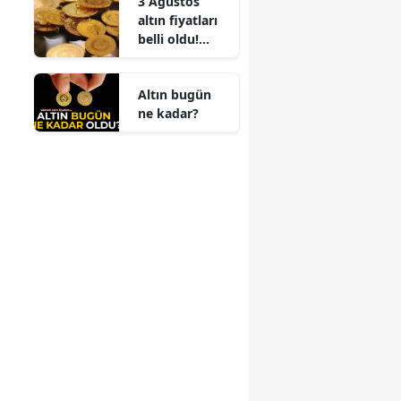
3 Ağustos
kazananı
altın fiyatları
hangisi
belli oldu!
olacak?
Gram ve
çeyrek altında
Altın bugün
son durum
ne kadar?