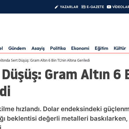
YAZARLAR
E-GAZETE
VİDEOLA
el
Gündem
Asayiş
Politika
Ekonomi
Eğitim
Kültür
Altında Sert Düşüş: Gram Altın 6 Bin TL’nin Altına Geriledi
 Düşüş: Gram Altın 6 
di
ekilme hızlandı. Dolar endeksindeki güçlen
ı beklentisi değerli metalleri baskılarken,
i.