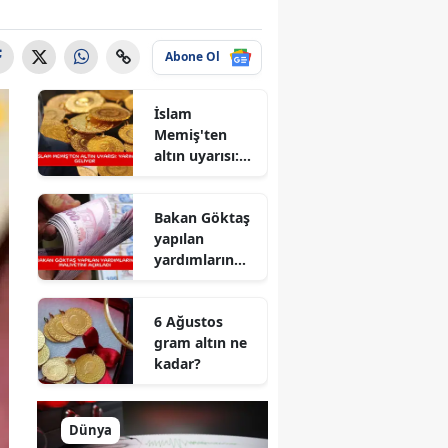
Abone Ol
İslam
Memiş'ten
altın uyarısı:
Yarın geliyor
Bakan Göktaş
yapılan
yardımların
maliyetini
açıkladı
6 Ağustos
gram altın ne
kadar?
Dünya