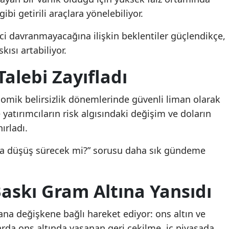
ibi getirili araçlara yönelebiliyor.
eci davranmayacağına ilişkin beklentiler güçlendikçe,
skısı artabiliyor.
alebi Zayıfladı
onomik belirsizlik dönemlerinde güvenli liman olarak
atırımcıların risk algısındaki değişim ve doların
ırladı.
nda düşüş sürecek mi?” sorusu daha sık gündeme
Baskı Gram Altına Yansıdı
i ana değişkene bağlı hareket ediyor: ons altın ve
arda ons altında yaşanan geri çekilme, iç piyasada