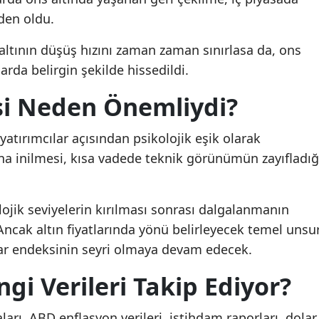
den oldu.
altının düşüş hızını zaman zaman sınırlasa da, ons
arda belirgin şekilde hissedildi.
esi Neden Önemliydi?
yatırımcılar açısından psikolojik eşik olarak
na inilmesi, kısa vadede teknik görünümün zayıfladığ
lojik seviyelerin kırılması sonrası dalgalanmanın
Ancak altın fiyatlarında yönü belirleyecek temel unsur
olar endeksinin seyri olmaya devam edecek.
ngi Verileri Takip Ediyor?
aları, ABD enflasyon verileri, istihdam raporları, dolar