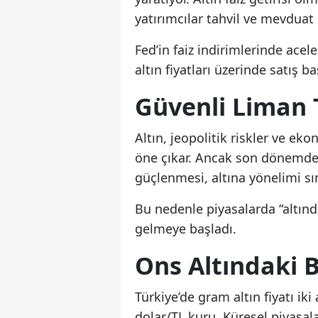
yatırımcılar tahvil ve mevduat g
Fed’in faiz indirimlerinde acel
altın fiyatları üzerinde satış ba
Güvenli Liman T
Altın, jeopolitik riskler ve ek
öne çıkar. Ancak son dönemde y
güçlenmesi, altına yönelimi sın
Bu nedenle piyasalarda “altı
gelmeye başladı.
Ons Altındaki 
Türkiye’de gram altın fiyatı ik
dolar/TL kuru. Küresel piyasal