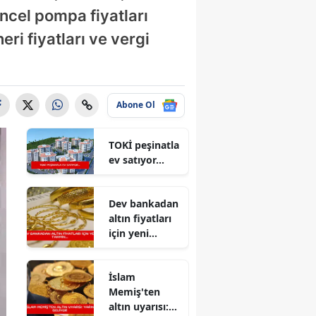
üncel pompa fiyatları
eri fiyatları ve vergi
Abone Ol
TOKİ peşinatla
ev satıyor...
Dev bankadan
altın fiyatları
için yeni
tahmin...
İslam
Memiş'ten
altın uyarısı: