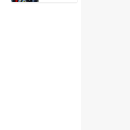
ya da indirim
var mı?