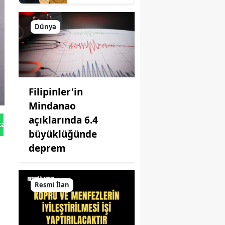
Yarın geliyor
Dünya
Filipinler'in
Mindanao
açıklarında 6.4
tan Gönder
büyüklüğünde
deprem
Resmi İlan