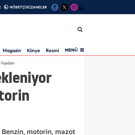
R
NÖBETÇİ ECZANELER
12
Magazin
Künye
Resmi İlan
MENÜ
Fiyatları
kleniyor
torin
. Benzin, motorin, mazot