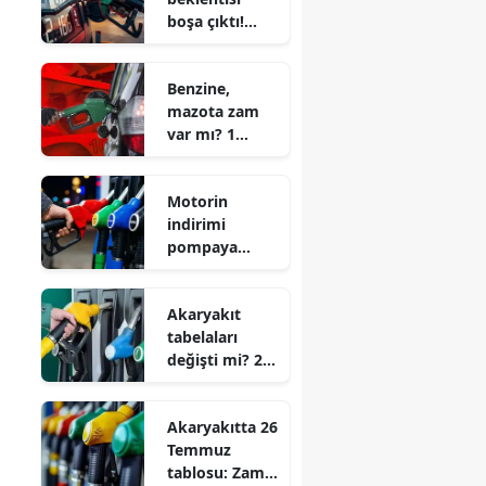
boşa çıktı!
Motorinde
pompaya
Benzine,
yansıyacak
mazota zam
tutar belli
var mı? 1
oldu
Ağustos
akaryakıt
Motorin
fiyatları
indirimi
pompaya
yansıdı: İşte
29 Temmuz
Akaryakıt
fiyatları
tabelaları
değişti mi? 28
Temmuz
benzin ve
Akaryakıtta 26
motorin
Temmuz
fiyatları
tablosu: Zam