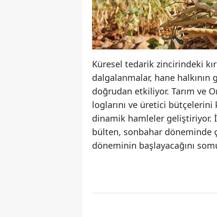
Küresel tedarik zincirindeki kı
dalgalanmalar, hane halkının gı
doğrudan etkiliyor. Tarım ve Or
loglarını ve üretici bütçelerin
dinamik hamleler geliştiriyor.
bülten, sonbahar döneminde çif
döneminin başlayacağını somut 