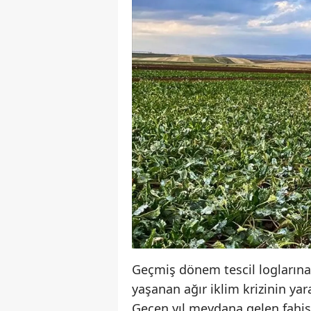
Geçmiş dönem tescil loglarına
yaşanan ağır iklim krizinin yara
Geçen yıl meydana gelen fahiş 