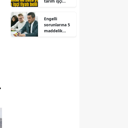
tarım işçi
fiyatı belli
oldu
Engelli
sorunlarına 5
maddelik
çözüm
reçetesi