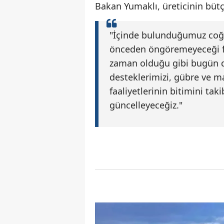
Bakan Yumaklı, üreticinin bütç
"İçinde bulunduğumuz coğra
önceden öngöremeyeceği fa
zaman olduğu gibi bugün de 
desteklerimizi, gübre ve ma
faaliyetlerinin bitimini t
güncelleyeceğiz."