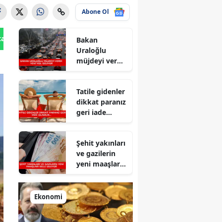
Abone Ol
tan Gönder
Bakan
Uraloğlu
müjdeyi verdi
yeni yol
geliyor
Tatile gidenler
dikkat paranız
geri iade
olabilir...
Şehit yakınları
ve gazilerin
yeni maaşları
belli oluyor
Ekonomi