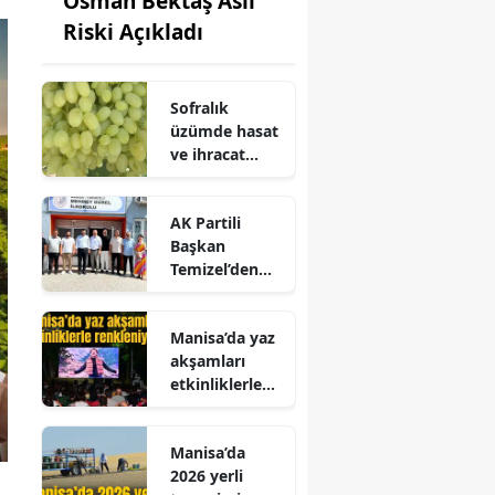
Osman Bektaş Asıl
Riski Açıkladı
Sofralık
üzümde hasat
ve ihracat
takvimi belli
oldu
AK Partili
Başkan
Temizel’den
okula ziyaret
Manisa’da yaz
akşamları
etkinliklerle
renkleniyor
Manisa’da
2026 yerli