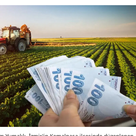
m Yumaklı, İzmir'in Kemalpaşa ilçesinde düzenlenen