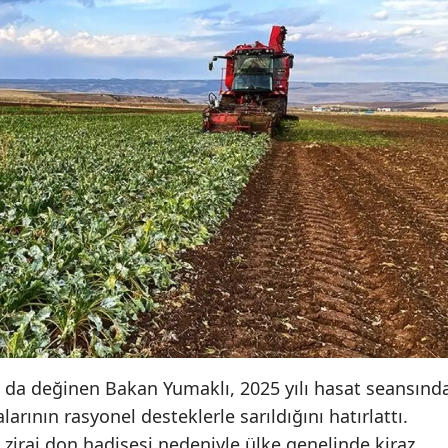
 da değinen Bakan Yumaklı, 2025 yılı hasat seansınd
larının rasyonel desteklerle sarıldığını hatırlattı.
zirai don hadisesi nedeniyle ülke genelinde kiraz