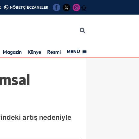
R
NÖBETÇİ ECZANELER
12
Magazin
Künye
Resmi İlan
MENÜ
ımsal
indeki artış nedeniyle