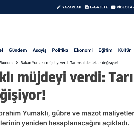
YAZARLAR
E-GAZETE
VİDEOLA
el
Gündem
Asayiş
Politika
Ekonomi
Eğitim
Kültür
Ekonomi
Bakan Yumaklı müjdeyi verdi: Tarımsal destekler değişiyor!
ı müjdeyi verdi: Tar
ğişiyor!
brahim Yumaklı, gübre ve mazot maliyetler
klerinin yeniden hesaplanacağını açıkladı.