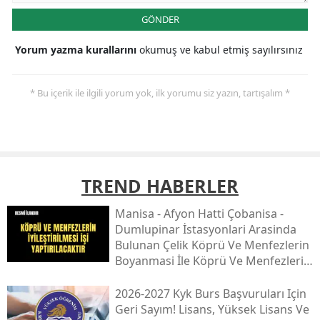
GÖNDER
Yorum yazma kurallarını
okumuş ve kabul etmiş sayılırsınız
* Bu içerik ile ilgili yorum yok, ilk yorumu siz yazın, tartışalım *
TREND HABERLER
Mani̇sa - Afyon Hatti Çobani̇sa -
Dumlupinar İstasyonlari Arasinda
Bulunan Çeli̇k Köprü Ve Menfezleri̇n
Boyanmasi İle Köprü Ve Menfezleri̇n
İyi̇leşti̇ri̇lmesi̇ İşi̇
2026-2027 Kyk Burs Başvuruları Için
Geri Sayım! Lisans, Yüksek Lisans Ve