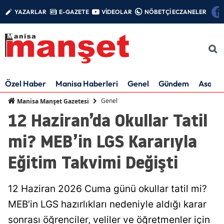
YAZARLAR
E-GAZETE
VİDEOLAR
NÖBETÇİ ECZANELER
Özel Haber
Manisa Haberleri
Genel
Gündem
Asayiş
Genel
Manisa Manşet Gazetesi
12 Haziran’da Okullar Tatil
mi? MEB’in LGS Kararıyla
Eğitim Takvimi Değişti
12 Haziran 2026 Cuma günü okullar tatil mi?
MEB’in LGS hazırlıkları nedeniyle aldığı karar
sonrası öğrenciler, veliler ve öğretmenler için