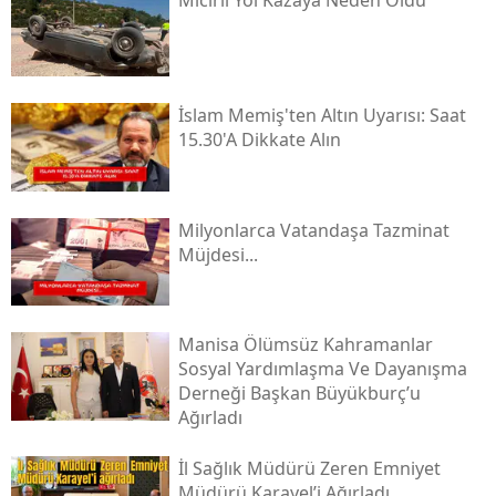
Mıcırlı Yol Kazaya Neden Oldu
İslam Memiş'ten Altın Uyarısı: Saat
15.30'a Dikkate Alın
Milyonlarca Vatandaşa Tazminat
Müjdesi...
Manisa Ölümsüz Kahramanlar
Sosyal Yardımlaşma Ve Dayanışma
Derneği Başkan Büyükburç’u
Ağırladı
İl Sağlık Müdürü Zeren Emniyet
Müdürü Karayel’i Ağırladı