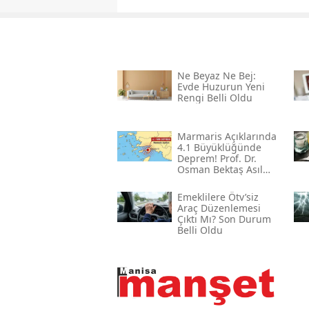
Ne Beyaz Ne Bej:
Evde Huzurun Yeni
Rengi Belli Oldu
Marmaris Açıklarında
4.1 Büyüklüğünde
Deprem! Prof. Dr.
Osman Bektaş Asıl
Riski Açıkladı
Emeklilere Ötv’siz
Araç Düzenlemesi
Çıktı Mı? Son Durum
Belli Oldu