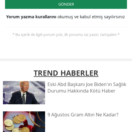
GÖNDER
Yorum yazma kurallarını
okumuş ve kabul etmiş sayılırsınız
* Bu içerik ile ilgili yorum yok, ilk yorumu siz yazın, tartışalım *
TREND HABERLER
Eski Abd Başkanı Joe Biden'ın Sağlık
Durumu Hakkında Kötü Haber
9 Ağustos Gram Altın Ne Kadar?