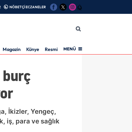
R
NÖBETÇİ ECZANELER
12
Magazin
Künye
Resmi İlan
MENÜ
 burç
yor
, İkizler, Yengeç,
, iş, para ve sağlık