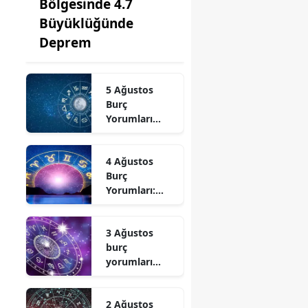
Bölgesinde 4.7
Büyüklüğünde
Deprem
5 Ağustos
Burç
Yorumları
Açıklandı:
Çarşamba
4 Ağustos
Günü
Burç
Dengeler
Yorumları:
Değişiyor
Gökyüzü Salı
Gününü
3 Ağustos
Değiştiriyor
burç
yorumları
açıklandı! Üç
burç için yeni
2 Ağustos
başlangıç