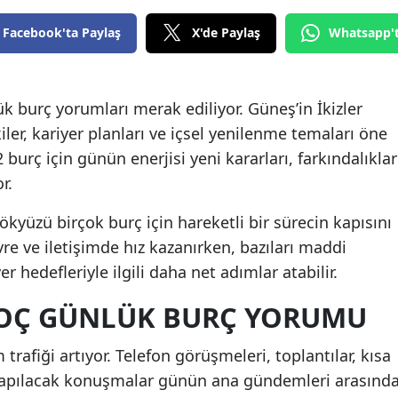
Facebook'ta Paylaş
X'de Paylaş
Whatsapp'
 burç yorumları merak ediliyor. Güneş’in İkizler
kiler, kariyer planları ve içsel yenilenme temaları öne
2 burç için günün enerjisi yeni kararları, farkındalıklar
r.
yüzü birçok burç için hareketli bir sürecin kapısını
evre ve iletişimde hız kazanırken, bazıları maddi
er hedefleriyle ilgili daha net adımlar atabilir.
 KOÇ GÜNLÜK BURÇ YORUMU
 trafiği artıyor. Telefon görüşmeleri, toplantılar, kısa
 yapılacak konuşmalar günün ana gündemleri arasınd