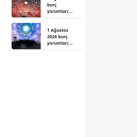
burç
zamanı
yorumları:
Yeni kararlar
gündemde
1 Ağustos
2026 burç
yorumları:
Sürprizlere
hazır olun