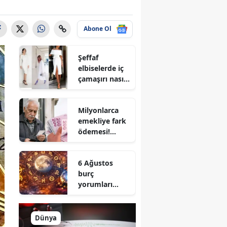
Abone Ol
Şeffaf
elbiselerde iç
çamaşırı nasıl
seçilir? En
güvenli renk
Milyonlarca
belli oldu
emekliye fark
ödemesi!
Hesaplara
yatacağı gün
6 Ağustos
açıklandı
burç
yorumları
açıklandı! Aşk,
para ve
kariyerde yeni
Dünya
dönem