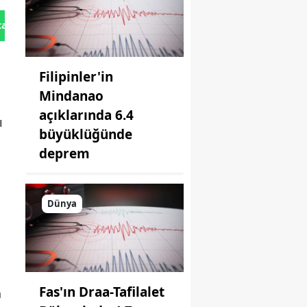
tan Gönder
Filipinler'in
Mindanao
açıklarında 6.4
ı
büyüklüğünde
deprem
Dünya
Fas'ın Draa-Tafilalet
a