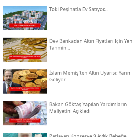
Toki̇ Peşinatla Ev Satıyor...
Dev Bankadan Altın Fiyatları Için Yeni
Tahmin...
İslam Memiş'ten Altın Uyarısı: Yarın
Geliyor
Bakan Göktaş Yapılan Yardımların
Maliyetini Açıkladı
Patlayan Konserve 9 Aylık Bebeğe