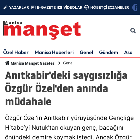
YAZARLAR
E-GAZETE
VİDEOLAR
NÖBETÇİ ECZANELER
Özel Haber
Manisa Haberleri
Genel
Gündem
Asayiş
Genel
Manisa Manşet Gazetesi
Anıtkabir'deki saygısızlığa
Özgür Özel'den anında
müdahale
Özgür Özel’in Anıtkabir yürüyüşünde Gençliğe
Hitabe’yi Nutuk'tan okuyan genç, bacağını
önündeki demire koymak istedi. Ancak Özgür