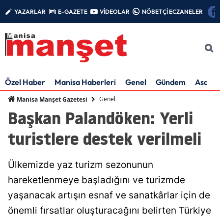
YAZARLAR
E-GAZETE
VİDEOLAR
NÖBETÇİ ECZANELER
Özel Haber
Manisa Haberleri
Genel
Gündem
Asayiş
Genel
Manisa Manşet Gazetesi
Başkan Palandöken: Yerli
turistlere destek verilmeli
Ülkemizde yaz turizm sezonunun
hareketlenmeye başladığını ve turizmde
yaşanacak artışın esnaf ve sanatkârlar için de
önemli fırsatlar oluşturacağını belirten Türkiye