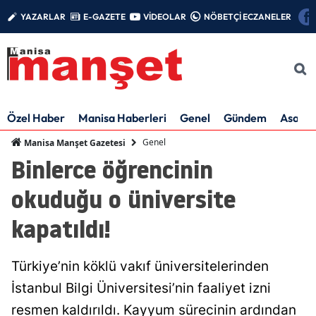
YAZARLAR
E-GAZETE
VİDEOLAR
NÖBETÇİ ECZANELER
Özel Haber
Manisa Haberleri
Genel
Gündem
Asayiş
Genel
Manisa Manşet Gazetesi
Binlerce öğrencinin
okuduğu o üniversite
kapatıldı!
Türkiye’nin köklü vakıf üniversitelerinden
İstanbul Bilgi Üniversitesi’nin faaliyet izni
resmen kaldırıldı. Kayyum sürecinin ardından