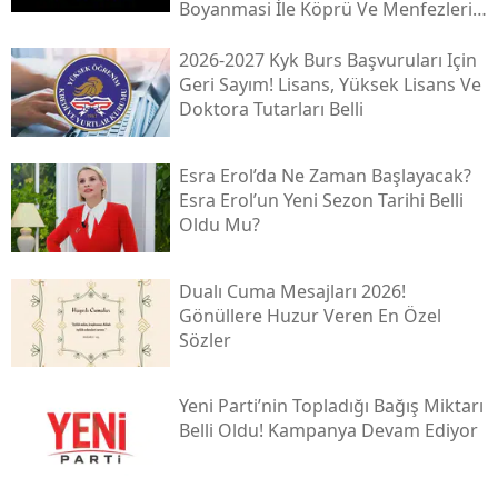
Boyanmasi İle Köprü Ve Menfezleri̇n
İyi̇leşti̇ri̇lmesi̇ İşi̇
2026-2027 Kyk Burs Başvuruları Için
Geri Sayım! Lisans, Yüksek Lisans Ve
Doktora Tutarları Belli
Esra Erol’da Ne Zaman Başlayacak?
Esra Erol’un Yeni Sezon Tarihi Belli
Oldu Mu?
Dualı Cuma Mesajları 2026!
Gönüllere Huzur Veren En Özel
Sözler
Yeni̇ Parti’nin Topladığı Bağış Miktarı
Belli Oldu! Kampanya Devam Ediyor