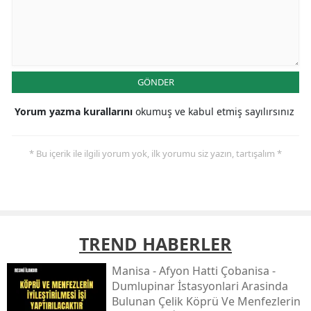
GÖNDER
Yorum yazma kurallarını
okumuş ve kabul etmiş sayılırsınız
* Bu içerik ile ilgili yorum yok, ilk yorumu siz yazın, tartışalım *
TREND HABERLER
Mani̇sa - Afyon Hatti Çobani̇sa -
Dumlupinar İstasyonlari Arasinda
Bulunan Çeli̇k Köprü Ve Menfezleri̇n