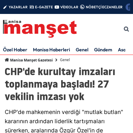
YAZARLAR
E-GAZETE
VİDEOLAR
NÖBETÇİ ECZANELER
Özel Haber
Manisa Haberleri
Genel
Gündem
Asayiş
Genel
Manisa Manşet Gazetesi
CHP'de kurultay imzaları
toplanmaya başladı! 27
vekilin imzası yok
CHP'de mahkemenin verdiği "mutlak butlan"
kararının ardından liderlik tartışmaları
sürerken, aralarında Özgür Özel'in de