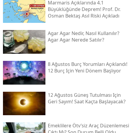
Marmaris Açıklarında 4.1
Büyüklüğünde Deprem! Prof. Dr.
Osman Bektaş Asıl Riski Açıkladı
Agar Agar Nedir, Nasıl Kullanılır?
Agar Agar Nerede Satılır?
8 Ağustos Burç Yorumları Açıklandı!
12 Burç Için Yeni Dönem Başlıyor
12 Ağustos Güneş Tutulması Için
Geri Sayım! Saat Kaçta Başlayacak?
Emeklilere Ötv’siz Araç Düzenlemesi
Çıktı Mı? Son Durum Belli Oldu