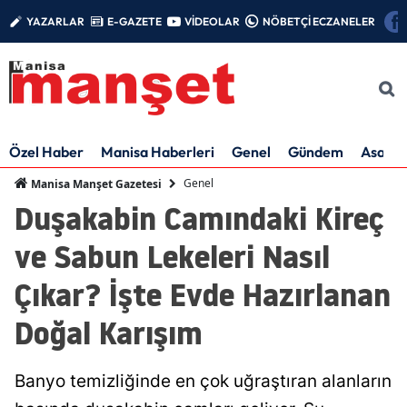
YAZARLAR
E-GAZETE
VİDEOLAR
NÖBETÇİ ECZANELER
Özel Haber
Manisa Haberleri
Genel
Gündem
Asayiş
Genel
Manisa Manşet Gazetesi
Duşakabin Camındaki Kireç
ve Sabun Lekeleri Nasıl
Çıkar? İşte Evde Hazırlanan
Doğal Karışım
Banyo temizliğinde en çok uğraştıran alanların