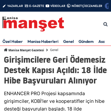
YAZARLAR
E-GAZETE
VİDEOLAR
NÖBETÇİ ECZANELER
Özel Haber
Manisa Haberleri
Genel
Gündem
Asayiş
Genel
Manisa Manşet Gazetesi
Girişimcilere Geri Ödemesiz
Destek Kapısı Açıldı: 18 İlde
Hibe Başvuruları Alınıyor
ENHANCER PRO Projesi kapsamında
girişimciler, KOBİ’ler ve kooperatifler için hibe
desteği başvuruları başladı. 18 ilde