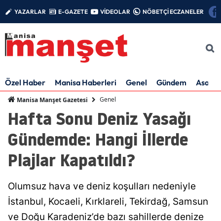
YAZARLAR
E-GAZETE
VİDEOLAR
NÖBETÇİ ECZANELER
Özel Haber
Manisa Haberleri
Genel
Gündem
Asayiş
Genel
Manisa Manşet Gazetesi
Hafta Sonu Deniz Yasağı
Gündemde: Hangi İllerde
Plajlar Kapatıldı?
Olumsuz hava ve deniz koşulları nedeniyle
İstanbul, Kocaeli, Kırklareli, Tekirdağ, Samsun
ve Doğu Karadeniz’de bazı sahillerde denize