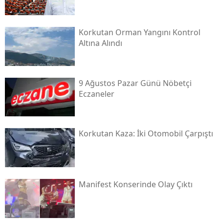
Korkutan Orman Yangını Kontrol
Altına Alındı
9 Ağustos Pazar Günü Nöbetçi
Eczaneler
Korkutan Kaza: İki Otomobil Çarpıştı
Manifest Konserinde Olay Çıktı