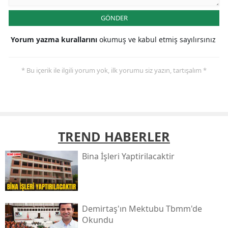
GÖNDER
Yorum yazma kurallarını
okumuş ve kabul etmiş sayılırsınız
* Bu içerik ile ilgili yorum yok, ilk yorumu siz yazın, tartışalım *
TREND HABERLER
Bi̇na İşleri̇ Yaptirilacaktir
Demirtaş'ın Mektubu Tbmm'de
Okundu