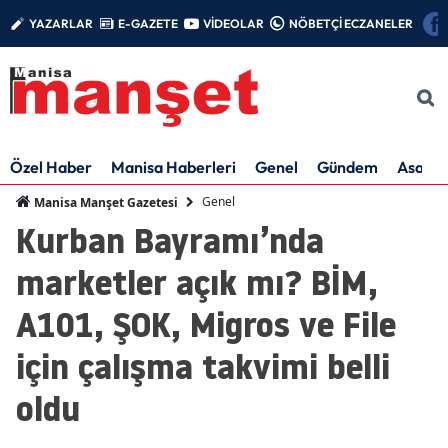
YAZARLAR
E-GAZETE
VİDEOLAR
NÖBETÇİ ECZANELER
Özel Haber
Manisa Haberleri
Genel
Gündem
Asayiş
Genel
Manisa Manşet Gazetesi
Kurban Bayramı’nda
marketler açık mı? BİM,
A101, ŞOK, Migros ve File
için çalışma takvimi belli
oldu