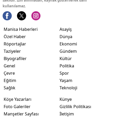
saklıdır. İzin alınmadan, kaynak gösterilerek dahi
kullanılamaz.
Manisa Haberleri
Asayiş
Özel Haber
Dünya
Röportajlar
Ekonomi
Taziyeler
Gündem
Biyografiler
Kültür
Genel
Politika
Çevre
Spor
Eğitim
Yaşam
Sağlık
Teknoloji
Köşe Yazarları
Künye
Foto Galeriler
Gizlilik Politikası
Manşetler Sayfası
İletişim