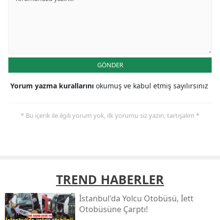
GÖNDER
Yorum yazma kurallarını
okumuş ve kabul etmiş sayılırsınız
* Bu içerik ile ilgili yorum yok, ilk yorumu siz yazın, tartışalım *
TREND HABERLER
İstanbul'da Yolcu Otobüsü, İett
Otobüsüne Çarptı!