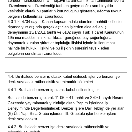
serbest muhasebeci mali müşavir tarafından ilk ilan tarihinden sonra
düzenlenen ve düzenlendiği tarihten geriye doğru son bir yıldır
kesintisiz olarak bu şartların korunduğunu gösteren, e-forma uygun
belgenin kullanılması zorunludur.
4.3.1.2. 4734 sayılı Kanun kapsamındaki idarelere taahhüt edilenler
dışında yurt dışında gerçekleştirilen işlerden elde edilen iş
deneyiminin 13/1/2011 tarihli ve 6102 sayılı Türk Ticaret Kanununun
195 inci maddesinin ikinci fıkrası gereğince pay çoğunluğuna
dayanarak kurulan şirketler topluluğu ilişkisi içinde kullanılması
halinde bu hukuki ilişkiyi ve bu ilişkinin süresini tevsik eden
belgelerin sunulması zorunludur.
4.4. Bu ihalede benzer iş olarak kabul edilecek işler ve benzer işe
denk sayılacak mühendislik ve mimarlık bölümleri:
4.4.1. Bu ihalede benzer iş olarak kabul edilecek işler:
Bu ihalede benzer iş olarak 11.06.2011 tarihli ve 27961 sayılı Resmi
Gazetede yayımlanarak yürürlüğe giren “Yapım İşlerinde İş
Deneyiminde Değerlendirilecek Benzer İşlere Dair Tebliğ” de yer alan
(B) Üst Yapı Bina Grubu işlerden III. Gruptaki işler benzer işlere
denk sayılacaktır.
4.4.2. Bu ihalede benzer işe denk sayılacak mühendislik ve