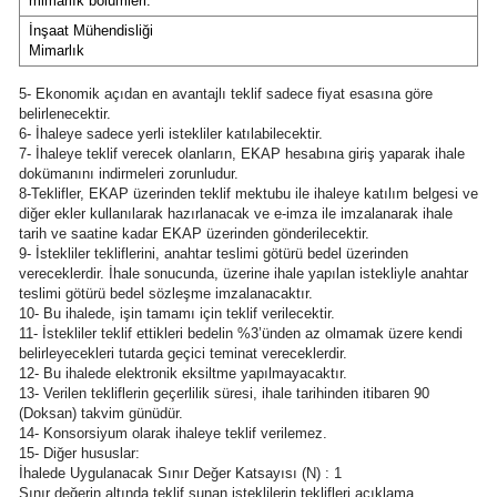
mimarlık bölümleri:
İnşaat Mühendisliği
Mimarlık
5- Ekonomik açıdan en avantajlı teklif sadece fiyat esasına göre
belirlenecektir.
6- İhaleye sadece yerli istekliler katılabilecektir.
7- İhaleye teklif verecek olanların, EKAP hesabına giriş yaparak ihale
dokümanını indirmeleri zorunludur.
8-Teklifler, EKAP üzerinden teklif mektubu ile ihaleye katılım belgesi ve
diğer ekler kullanılarak hazırlanacak ve e-imza ile imzalanarak ihale
tarih ve saatine kadar EKAP üzerinden gönderilecektir.
9- İstekliler tekliflerini, anahtar teslimi götürü bedel üzerinden
vereceklerdir. İhale sonucunda, üzerine ihale yapılan istekliyle anahtar
teslimi götürü bedel sözleşme imzalanacaktır.
10- Bu ihalede, işin tamamı için teklif verilecektir.
11- İstekliler teklif ettikleri bedelin %3’ünden az olmamak üzere kendi
belirleyecekleri tutarda geçici teminat vereceklerdir.
12- Bu ihalede elektronik eksiltme yapılmayacaktır.
13- Verilen tekliflerin geçerlilik süresi, ihale tarihinden itibaren 90
(Doksan) takvim günüdür.
14- Konsorsiyum olarak ihaleye teklif verilemez.
15- Diğer hususlar:
İhalede Uygulanacak Sınır Değer Katsayısı (N) : 1
Sınır değerin altında teklif sunan isteklilerin teklifleri açıklama