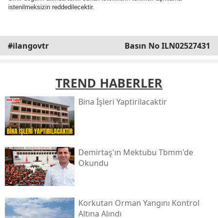
istenilmeksizin reddedilecektir.
#ilangovtr
Basın No ILN02527431
TREND HABERLER
Bi̇na İşleri̇ Yaptirilacaktir
Demirtaş'ın Mektubu Tbmm'de
Okundu
Korkutan Orman Yangını Kontrol
Altına Alındı