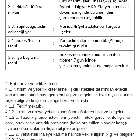
Çatı onarım işleri (İnşaat)-3 (Üç) Adet
3.2. Niteliği, türü ve
Ayrıntılı bilgiye EKAP’ta yer alan ihale
:
miktarı
dokümanı içinde bulunan idari
şartnameden ulaşılabilir.
3.3. Yapılacağı/teslim
Manisa İli Şehzadeler ve Turgutlu
:
edileceği yer
İlçeleri
3.4. Süresi/teslim
Yer tesliminden itibaren 60 (Altmış)
:
tarihi
takvim günüdür.
Sözleşmenin imzalandığı tarihten
3.5. İşe başlama
:
itibaren 7 gün içinde
tarihi
yer teslimi yapılarak işe başlanacaktır.
4- Katılım ve yeterlik kriterleri:
4.1. Katılım ve yeterlik kriterlerine ilişkin istekliler tarafından e-teklif
kapsamında sunulması gereken bilgi ve belgeler ile fiyat dışı unsurlara
ilişkin bilgi ve belgelere aşağıda yer verilmiştir:
4.1.1. Teklif mektubu.
4.1.2. Teklif vermeye yetkili olunduğunu gösteren bilgi ve belgeler:
4.1.2.1. Tüzel kişilerde; isteklilerin yönetimindeki görevliler ile ilgisine
göre, ortaklar ve ortaklık oranlarına (halka arz edilen hisseler hariç)/
üyelerine/kurucularına ilişkin bilgi ve belgeler.
4.1.2.2. Vekâleten ihaleye katılma halinde vekile ilişkin bilgi ve belgeler.
4.1.3. Geçici teminat.