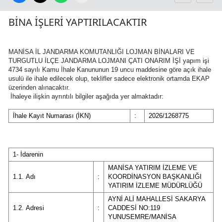
BİNA İŞLERİ YAPTIRILACAKTIR
MANİSA İL JANDARMA KOMUTANLIĞI LOJMAN BİNALARI VE
TURGUTLU İLÇE JANDARMA LOJMANI ÇATI ONARIM İŞİ yapım işi
4734 sayılı Kamu İhale Kanununun 19 uncu maddesine göre açık ihale
usulü ile ihale edilecek olup, teklifler sadece elektronik ortamda EKAP
üzerinden alınacaktır.
İhaleye ilişkin ayrıntılı bilgiler aşağıda yer almaktadır:
İhale Kayıt Numarası (İKN)
:
2026/1268775
1- İdarenin
MANİSA YATIRIM İZLEME VE
1.1. Adı
:
KOORDİNASYON BAŞKANLIĞI
YATIRIM İZLEME MÜDÜRLÜĞÜ
AYNİ ALİ MAHALLESİ SAKARYA
1.2. Adresi
:
CADDESİ NO:119
YUNUSEMRE/MANİSA