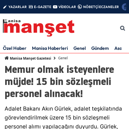
YAZARLAR
E-GAZETE
VİDEOLAR
NÖBETÇİ ECZANELER
Özel Haber
Manisa Haberleri
Genel
Gündem
Asayiş
Genel
Manisa Manşet Gazetesi
Memur olmak isteyenlere
müjde! 15 bin sözleşmeli
personel alınacak!
Adalet Bakanı Akın Gürlek, adalet teşkilatında
görevlendirilmek üzere 15 bin sözleşmeli
personel alımı yapılacağını duyurdu. Gürlek,