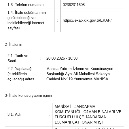
1.3. Telefon numarası
:
02362311608
1.4. İhale dokümanının
görülebileceği ve
:
https://ekap.kik.gov.tr/EKAP/
indirilebileceği internet
sayfası
2- İhalenin
2.1. Tarih ve
:
20.08.2026 - 10:30
Saati
2.2. Yapılacağı
Manisa Yatırım İzleme ve Koordinasyon
(e-tekliflerin
:
Başkanlığı Ayni Ali Mahallesi Sakarya
açılacağı) adres
Caddesi No:119 Yunusemre MANİSA
3- İhale konusu yapım işinin
MANİSA İL JANDARMA
KOMUTANLIĞI LOJMAN BİNALARI VE
3.1. Adı
:
TURGUTLU İLÇE JANDARMA
LOJMANI ÇATI ONARIM İŞİ