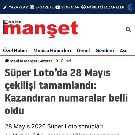
YAZARLAR
E-GAZETE
VİDEOLAR
NÖBETÇİ ECZANELER
Özel Haber
Manisa Haberleri
Genel
Gündem
Asayiş
Genel
Manisa Manşet Gazetesi
Süper Loto’da 28 Mayıs
çekilişi tamamlandı:
Kazandıran numaralar belli
oldu
28 Mayıs 2026 Süper Loto sonuçları