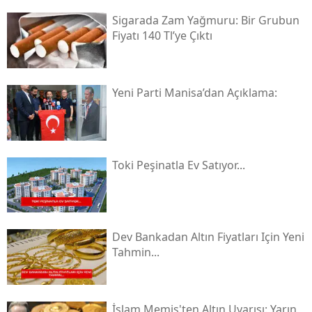
Sigarada Zam Yağmuru: Bir Grubun
Fiyatı 140 Tl’ye Çıktı
Yeni̇ Parti Manisa’dan Açıklama:
Toki̇ Peşinatla Ev Satıyor...
Dev Bankadan Altın Fiyatları Için Yeni
Tahmin...
İslam Memiş'ten Altın Uyarısı: Yarın