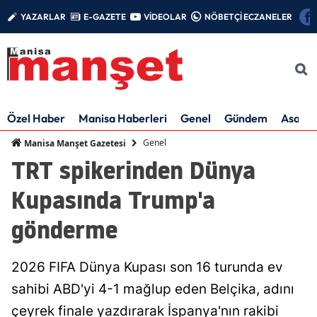
YAZARLAR
E-GAZETE
VİDEOLAR
NÖBETÇİ ECZANELER
Özel Haber
Manisa Haberleri
Genel
Gündem
Asayiş
Genel
Manisa Manşet Gazetesi
TRT spikerinden Dünya
Kupasında Trump'a
gönderme
2026 FIFA Dünya Kupası son 16 turunda ev
sahibi ABD'yi 4-1 mağlup eden Belçika, adını
çeyrek finale yazdırarak İspanya'nın rakibi