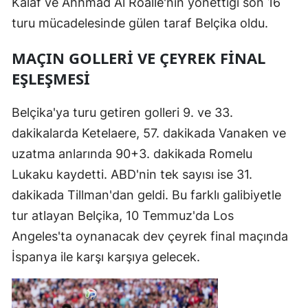
Kalaf ve Ahhmad Al Roalle'nin yönettiği son 16
turu mücadelesinde gülen taraf Belçika oldu.
MAÇIN GOLLERİ VE ÇEYREK FİNAL
EŞLEŞMESİ
Belçika'ya turu getiren golleri 9. ve 33.
dakikalarda Ketelaere, 57. dakikada Vanaken ve
uzatma anlarında 90+3. dakikada Romelu
Lukaku kaydetti. ABD'nin tek sayısı ise 31.
dakikada Tillman'dan geldi. Bu farklı galibiyetle
tur atlayan Belçika, 10 Temmuz'da Los
Angeles'ta oynanacak dev çeyrek final maçında
İspanya ile karşı karşıya gelecek.