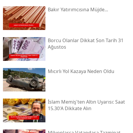
Bakır Yatırımcısına Müjde...
Borcu Olanlar Dikkat Son Tarih 31
Ağustos
Mıcırlı Yol Kazaya Neden Oldu
İslam Memiş'ten Altın Uyarısı: Saat
15.30'a Dikkate Alın
Milyonlarca Vatandaşa Tazminat