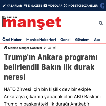
YAZARLAR
E-GAZETE
VİDEOLAR
NÖBETÇİ ECZANELER
Özel Haber
Manisa Haberleri
Genel
Gündem
Asayiş
Genel
Manisa Manşet Gazetesi
Trump'ın Ankara programı
belirlendi! Bakın ilk durak
neresi
NATO Zirvesi için bin kişilik dev bir ekiple
Ankara'ya çıkarma yapacak olan ABD Başkanı
Trump'ın başkentteki ilk durağı Anıtkabir