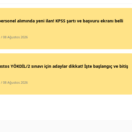
ersonel alımında yeni ilan! KPSS şartı ve başvuru ekranı belli
/ 08 Ağustos 2026
stos YÖKDİL/2 sınavı için adaylar dikkat! İşte başlangıç ve bitiş
/ 08 Ağustos 2026