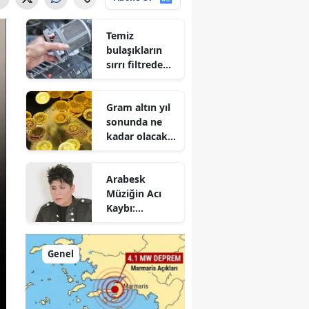
Temiz
bulaşıkların
sırrı filtreden
geçiyor! Ne
zaman kontrol
Gram altın yıl
edilmeli?
sonunda ne
kadar olacak?
Uzman isim
hedef aralığını
Arabesk
açıkladı
Müziğin Acı
Kaybı:
Cansever 59
Yaşında
Hayatını
Genel
Kaybetti