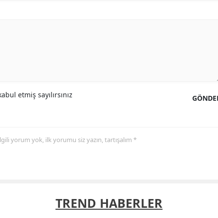
abul etmiş sayılırsınız
GÖNDE
 ilgili yorum yok, ilk yorumu siz yazın, tartışalım *
TREND HABERLER