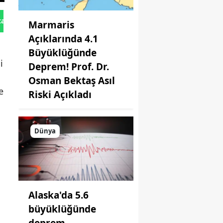
tan Gönder
Marmaris
Açıklarında 4.1
Büyüklüğünde
i
Deprem! Prof. Dr.
Osman Bektaş Asıl
e
Riski Açıkladı
Dünya
a
Alaska'da 5.6
büyüklüğünde