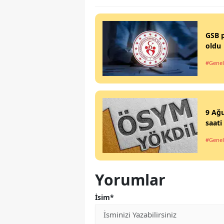
GSB p
oldu
#Genel
9 Ağu
saati
#Genel
Yorumlar
İsim*