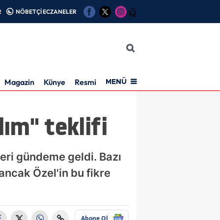
R
NÖBETÇİ ECZANELER
12
Magazin
Künye
Resmi İlan
MENÜ
lım" teklifi
leri gündeme geldi. Bazı
ancak Özel'in bu fikre
Abone Ol