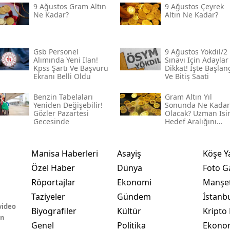
9 Ağustos Gram Altın
9 Ağustos Çeyrek
Ne Kadar?
Altın Ne Kadar?
Gsb Personel
9 Ağustos Yökdi̇l/2
Alımında Yeni Ilan!
Sınavı Için Adaylar
Kpss Şartı Ve Başvuru
Dikkat! İşte Başlan
Ekranı Belli Oldu
Ve Bitiş Saati
Benzin Tabelaları
Gram Altın Yıl
Yeniden Değişebilir!
Sonunda Ne Kadar
Gözler Pazartesi
Olacak? Uzman Is
Gecesinde
Hedef Aralığını
Açıkladı
Manisa Haberleri
Asayiş
Köşe Y
Özel Haber
Dünya
Foto Ga
Röportajlar
Ekonomi
Manşet
Taziyeler
Gündem
İstanb
video
Biyografiler
Kültür
Kripto 
in
Genel
Politika
Ekono