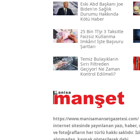
Eski Abd Başkanı Joe
Biden'ın Sağlık
Durumu Hakkında
Kötü Haber
25 Bin Tl’yi 3 Taksitte
Faizsiz Kullanma
Imkânı! İşte Başvuru
Şartları
Temiz Bulaşıkların
Sırrı Filtreden
Geçiyor! Ne Zaman
Kontrol Edilmeli?
https://www.manisamansetgazetesi.com/
internet sitesinde yayınlanan yazı, haber, 
ve fotoğrafların her türlü hakkı saklıdır. İz
alınmadan, kaynak gösterilerek dahi