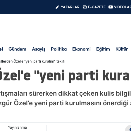
YAZARLAR
E-GAZETE
VİDEOLA
el
Gündem
Asayiş
Politika
Ekonomi
Eğitim
Kültür
illerden Özel'e "yeni parti kuralım" teklifi
zel'e "yeni parti kura
tışmaları sürerken dikkat çeken kulis bilgi
zgür Özel’e yeni parti kurulmasını önerdiği 
Yayınlanma