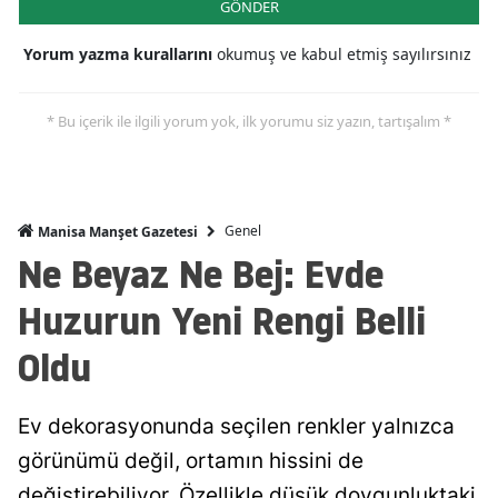
GÖNDER
Yorum yazma kurallarını
okumuş ve kabul etmiş sayılırsınız
* Bu içerik ile ilgili yorum yok, ilk yorumu siz yazın, tartışalım *
Genel
Manisa Manşet Gazetesi
Ne Beyaz Ne Bej: Evde
Huzurun Yeni Rengi Belli
Oldu
Ev dekorasyonunda seçilen renkler yalnızca
görünümü değil, ortamın hissini de
değiştirebiliyor. Özellikle düşük doygunluktaki