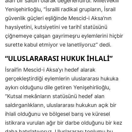
alan bir saldırı olarak değerlendirdi. Milletvekili
Yenişehirlioğlu, “İsrailli radikal grupların, İsrail
güvenlik güçleri eşliğinde Mescid-i Aksa’nın
haysiyetini, kutsiyetini ve tarihî statüsünü
çiğnemeye çalışan gayrimeşru eylemlerini hiçbir
surette kabul etmiyor ve lanetliyoruz” dedi.
“ULUSLARARASI HUKUK İHLALİ”
İsrail’in Mescid-i Aksa’yı hedef alarak
gerçekleştirdiği eylemlerin uluslararası hukuka
aykırı olduğunu dile getiren Yenişehirlioğlu,
“Kutsal mekânların statüsünü hedef alan
saldırganlıkların, uluslararası hukukun açık bir
ihlali olduğunu ve bölgesel barış ve küresel
istikrara vurulan ağır bir darbe olduğunu bir kez
daha hatırlatıyoruz. Uluslararası toplumu bu