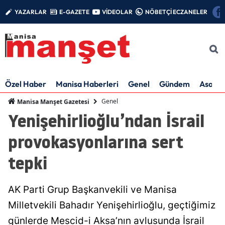
YAZARLAR
E-GAZETE
VİDEOLAR
NÖBETÇİ ECZANELER
Özel Haber
Manisa Haberleri
Genel
Gündem
Asayiş
Genel
Manisa Manşet Gazetesi
Yenişehirlioğlu’ndan İsrail
provokasyonlarına sert
tepki
AK Parti Grup Başkanvekili ve Manisa
Milletvekili Bahadır Yenişehirlioğlu, geçtiğimiz
günlerde Mescid-i Aksa’nın avlusunda İsrail