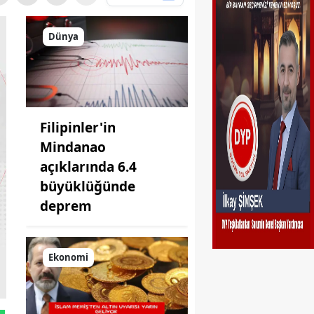
Dünya
Filipinler'in
Mindanao
açıklarında 6.4
büyüklüğünde
deprem
Ekonomi