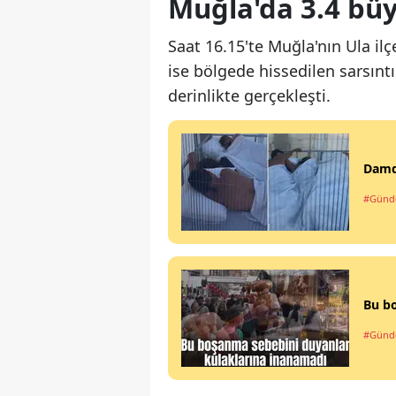
Muğla'da 3.4 b
Saat 16.15'te Muğla'nın Ula 
ise bölgede hissedilen sarsınt
derinlikte gerçekleşti.
Damd
#Gün
Bu b
#Gün