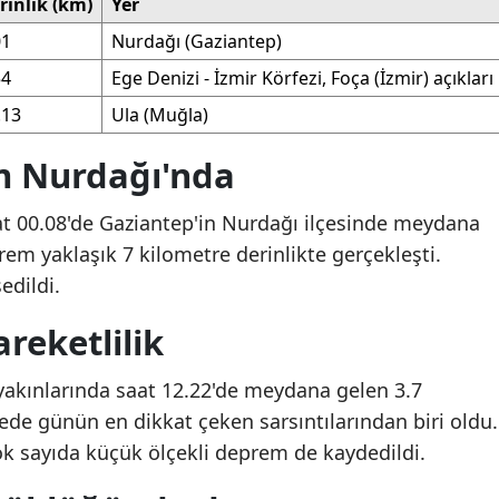
rinlik (km)
Yer
01
Nurdağı (Gaziantep)
54
Ege Denizi - İzmir Körfezi, Foça (İzmir) açıkları
.13
Ula (Muğla)
m Nurdağı'nda
t 00.08'de Gaziantep'in Nurdağı ilçesinde meydana
em yaklaşık 7 kilometre derinlikte gerçekleşti.
edildi.
reketlilik
 yakınlarında saat 12.22'de meydana gelen 3.7
e günün en dikkat çeken sarsıntılarından biri oldu.
ok sayıda küçük ölçekli deprem de kaydedildi.