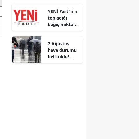
huzur veren
YENİ Parti’nin
en özel sözler
topladığı
bağış miktarı
belli oldu!
Kampanya
7 Ağustos
devam ediyor
hava durumu
belli oldu!
İstanbul’un
batısına
sağanak
geliyor