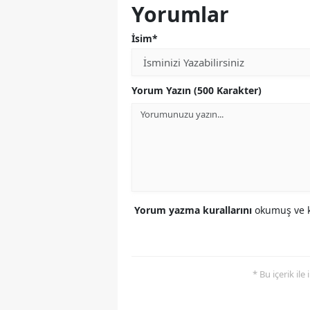
Yorumlar
İsim*
Yorum Yazın (500 Karakter)
Yorum yazma kurallarını
okumuş ve k
* Bu içerik ile