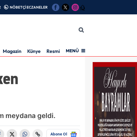
R
NÖBETÇİ ECZANELER
12
Magazin
Künye
Resmi İlan
MENÜ
ken
em meydana geldi.
Abone Ol