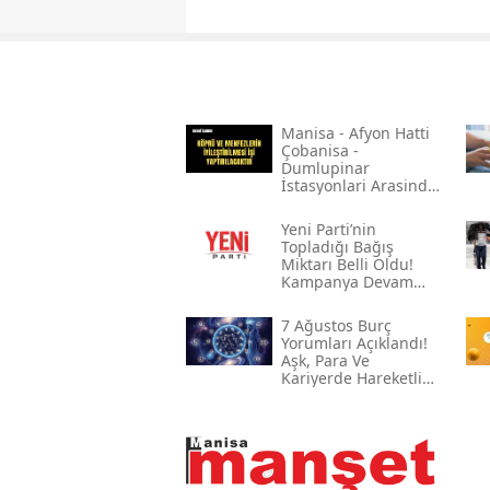
Mani̇sa - Afyon Hatti
Çobani̇sa -
Dumlupinar
İstasyonlari Arasinda
Bulunan Çeli̇k Köprü
Ve Menfezleri̇n
Yeni̇ Parti’nin
Boyanmasi İle Köprü
Topladığı Bağış
Ve Menfezleri̇n
Miktarı Belli Oldu!
İyi̇leşti̇ri̇lmesi̇ İşi̇
Kampanya Devam
Ediyor
7 Ağustos Burç
Yorumları Açıklandı!
Aşk, Para Ve
Kariyerde Hareketli
Gün