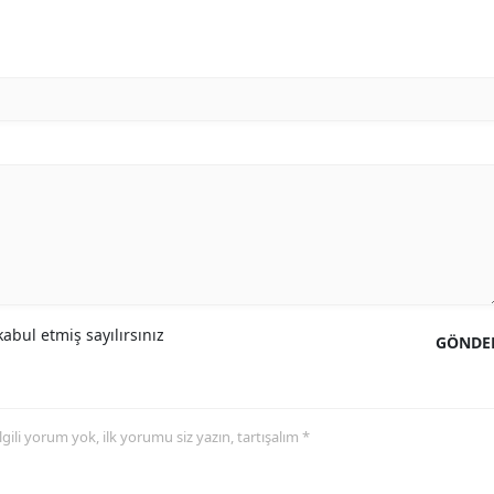
abul etmiş sayılırsınız
GÖNDE
 ilgili yorum yok, ilk yorumu siz yazın, tartışalım *