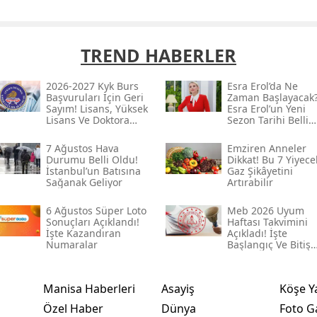
TREND HABERLER
2026-2027 Kyk Burs
Esra Erol’da Ne
Başvuruları Için Geri
Zaman Başlayacak
Sayım! Lisans, Yüksek
Esra Erol’un Yeni
Lisans Ve Doktora
Sezon Tarihi Belli
Tutarları Belli
Oldu Mu?
7 Ağustos Hava
Emziren Anneler
Durumu Belli Oldu!
Dikkat! Bu 7 Yiyece
İstanbul’un Batısına
Gaz Şikâyetini
Sağanak Geliyor
Artırabilir
6 Ağustos Süper Loto
Meb 2026 Uyum
Sonuçları Açıklandı!
Haftası Takvimini
İşte Kazandıran
Açıkladı! İşte
Numaralar
Başlangıç Ve Bitiş
Tarihi
Manisa Haberleri
Asayiş
Köşe Y
Özel Haber
Dünya
Foto Ga