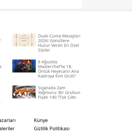
Dualı Cuma Mesajları
?
2026! Gönüllere
Huzur Veren En Özel
Sözler
6 Ağustos
k
Masterchef’te 18.
Önlük Heyecanı! Ana
Kadroya Kim Girdi?
Sigarada Zam
Yağmuru: Bir Grubun
Fiyatı 140 Tl’ye Çıktı
azarları
Künye
leriler
Gizlilik Politikası