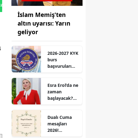
tan Gönder
İslam Memiş'ten
altın uyarısı: Yarın
geliyor
4
2026-2027 KYK
burs
başvuruları
için geri
sayım! Lisans,
Esra Erol’da ne
yüksek lisans
zaman
ve doktora
başlayacak?
tutarları belli
Esra Erol’un
yeni sezon
Dualı Cuma
tarihi belli
mesajları
oldu mu?
2026!
Gönüllere