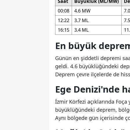
Saat
Büyüklük (ML/MW)
De
00:08
4.6 MW
7.
12:22
3.7 ML
7.
16:15
3.4 ML
11
En büyük depre
Günün en şiddetli depremi saa
geldi. 4.6 büyüklüğündeki depr
Deprem çevre ilçelerde de hiss
Ege Denizi'nde ha
İzmir Körfezi açıklarında Foça
büyüklüğündeki deprem, bölged
Aynı bölgede gün içerisinde ç