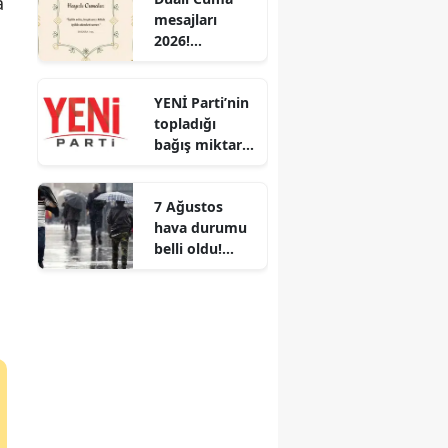
a
mesajları
oldu mu?
2026!
Gönüllere
huzur veren
YENİ Parti’nin
en özel sözler
topladığı
bağış miktarı
belli oldu!
Kampanya
7 Ağustos
devam ediyor
hava durumu
belli oldu!
İstanbul’un
batısına
sağanak
geliyor