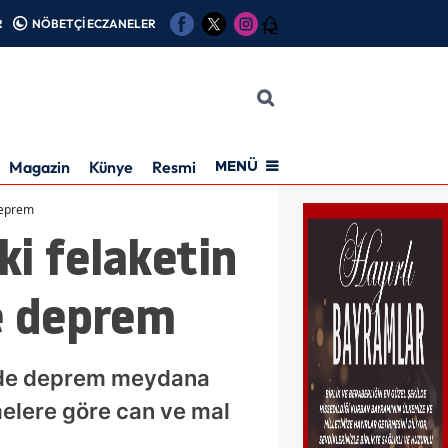
R
NÖBETÇİ ECZANELER
12
Magazin
Künye
Resmi İlan
MENÜ
 deprem
ki felaketin
e deprem
ünde deprem meydana
emelere göre can ve mal