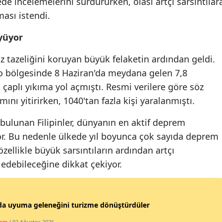
ede incelemelerini sürdürürken, olası artçı sarsıntılar
ması istendi.
yüyor
z tazeliğini koruyan büyük felaketin ardından geldi.
 bölgesinde 8 Haziran'da meydana gelen 7,8
aplı yıkıma yol açmıştı. Resmi verilere göre söz
nı yitirirken, 1040'tan fazla kişi yaralanmıştı.
bulunan Filipinler, dünyanın en aktif deprem
yor. Bu nedenle ülkede yıl boyunca çok sayıda deprem
ellikle büyük sarsıntıların ardından artçı
edebileceğine dikkat çekiyor.
a uyuma geleneğini turizme dönüştürdüler
dem
/ 02 Ağustos 2026