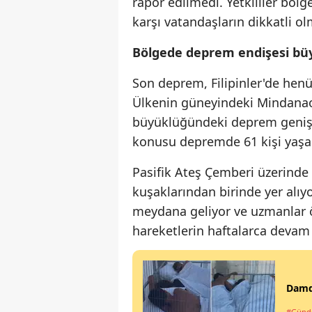
rapor edilmedi. Yetkililer bölg
karşı vatandaşların dikkatli ol
Bölgede deprem endişesi bü
Son deprem, Filipinler'de henü
Ülkenin güneyindeki Mindanao
büyüklüğündeki deprem geniş ç
konusu depremde 61 kişi yaşamı
Pasifik Ateş Çemberi üzerinde 
kuşaklarından birinde yer alı
meydana geliyor ve uzmanlar öz
hareketlerin haftalarca devam 
Damd
#Gün