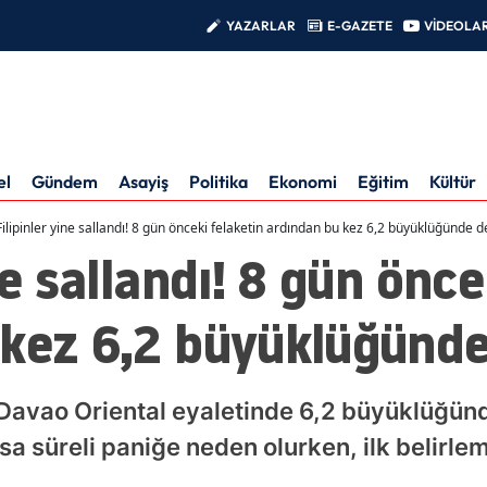
YAZARLAR
E-GAZETE
VİDEOLA
el
Gündem
Asayiş
Politika
Ekonomi
Eğitim
Kültür
Filipinler yine sallandı! 8 gün önceki felaketin ardından bu kez 6,2 büyüklüğünde
ne sallandı! 8 gün önce
 kez 6,2 büyüklüğünd
ki Davao Oriental eyaletinde 6,2 büyüklüğ
ısa süreli paniğe neden olurken, ilk belirl