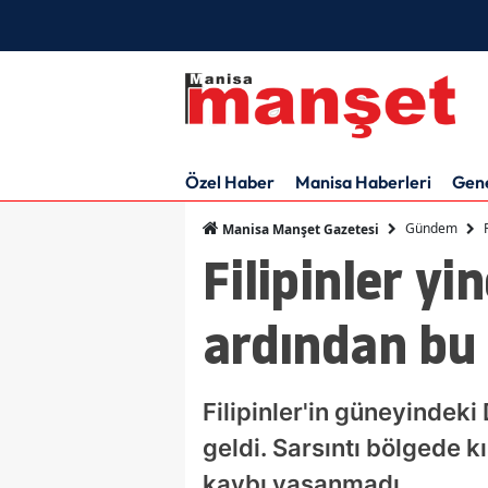
Özel Haber
Manisa Haberleri
Gen
Gündem
Manisa Manşet Gazetesi
Filipinler yi
ardından bu
Filipinler'in güneyinde
geldi. Sarsıntı bölgede k
kaybı yaşanmadı.