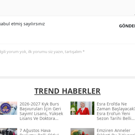
abul etmiş sayılırsınız
GÖNDE
 ilgili yorum yok, ilk yorumu siz yazın, tartışalım *
TREND HABERLER
2026-2027 Kyk Burs
Esra Erol’da Ne
Başvuruları Için Geri
Zaman Başlayacak
Sayım! Lisans, Yüksek
Esra Erol’un Yeni
Lisans Ve Doktora
Sezon Tarihi Belli
Tutarları Belli
Oldu Mu?
7 Ağustos Hava
Emziren Anneler