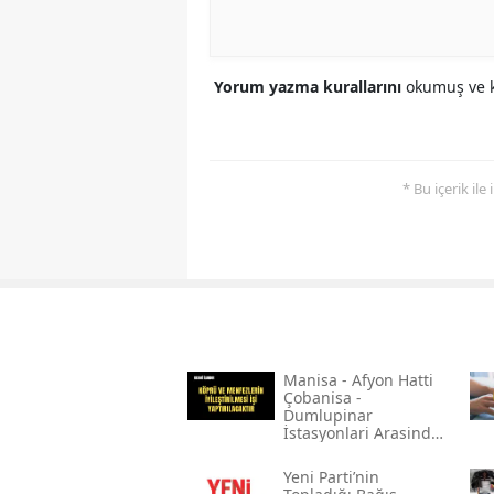
Yorum yazma kurallarını
okumuş ve k
* Bu içerik ile
Mani̇sa - Afyon Hatti
Çobani̇sa -
Dumlupinar
İstasyonlari Arasinda
Bulunan Çeli̇k Köprü
Ve Menfezleri̇n
Yeni̇ Parti’nin
Boyanmasi İle Köprü