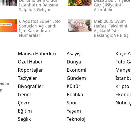
Durumu Belli Oldu!
Dikkat! Bu 7 Yiyece
İstanbul’un Batısına
Gaz Şikâyetini
Sağanak Geliyor
Artırabilir
6 Ağustos Süper Loto
Meb 2026 Uyum
Sonuçları Açıklandı!
Haftası Takvimini
İşte Kazandıran
Açıkladı! İşte
Numaralar
Başlangıç Ve Bitiş
Tarihi
Manisa Haberleri
Asayiş
Köşe Y
Özel Haber
Dünya
Foto Ga
Röportajlar
Ekonomi
Manşet
Taziyeler
Gündem
İstanb
video
Biyografiler
Kültür
Kripto 
in
Genel
Politika
Ekono
Çevre
Spor
Nöbetç
Eğitim
Yaşam
Sağlık
Teknoloji