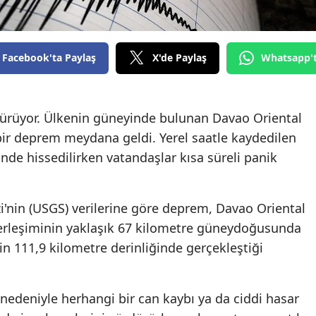
Facebook'ta Paylaş
X'de Paylaş
Whatsapp'
sürüyor. Ülkenin güneyinde bulunan Davao Oriental
ir deprem meydana geldi. Yerel saatle kaydedilen
rinde hissedilirken vatandaşlar kısa süreli panik
i'nin (USGS) verilerine göre deprem, Davao Oriental
erleşiminin yaklaşık 67 kilometre güneydoğusunda
in 111,9 kilometre derinliğinde gerçekleştiği
nedeniyle herhangi bir can kaybı ya da ciddi hasar