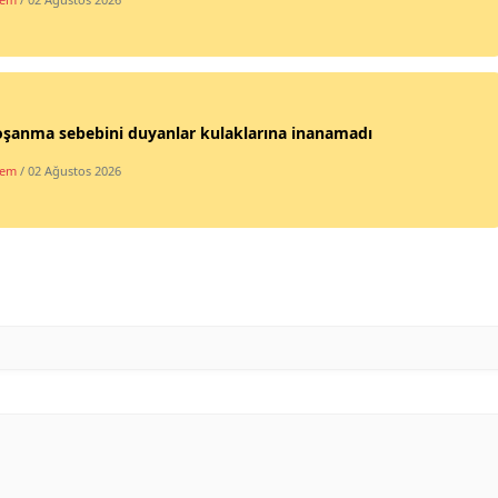
oşanma sebebini duyanlar kulaklarına inanamadı
dem
/ 02 Ağustos 2026