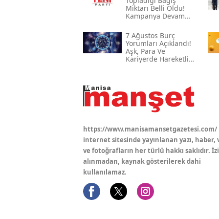
Topladığı Bağış
Ve Menfezleri̇n
Miktarı Belli Oldu!
İyi̇leşti̇ri̇lmesi̇ İşi̇
Kampanya Devam
Ediyor
7 Ağustos Burç
Yorumları Açıklandı!
Aşk, Para Ve
Kariyerde Hareketli
Gün
https://www.manisamansetgazetesi.com/
internet sitesinde yayınlanan yazı, haber, 
ve fotoğrafların her türlü hakkı saklıdır. İz
alınmadan, kaynak gösterilerek dahi
kullanılamaz.