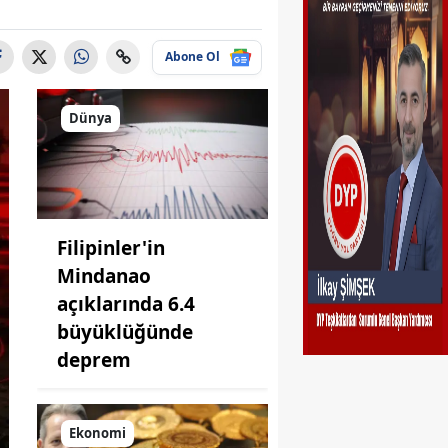
Abone Ol
Dünya
Filipinler'in
Mindanao
açıklarında 6.4
büyüklüğünde
deprem
Ekonomi