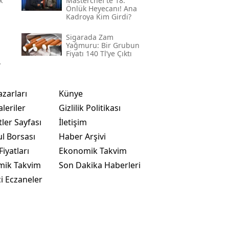
k
Masterchef’te 18.
Önlük Heyecanı! Ana
Kadroya Kim Girdi?
Sigarada Zam
Yağmuru: Bir Grubun
Fiyatı 140 Tl’ye Çıktı
azarları
Künye
leriler
Gizlilik Politikası
ler Sayfası
İletişim
ul Borsası
Haber Arşivi
Fiyatları
Ekonomik Takvim
mik Takvim
Son Dakika Haberleri
i Eczaneler