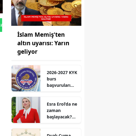
tan Gönder
İslam Memiş'ten
altın uyarısı: Yarın
geliyor
2026-2027 KYK
burs
başvuruları
için geri
sayım! Lisans,
Esra Erol’da ne
yüksek lisans
zaman
ve doktora
başlayacak?
tutarları belli
Esra Erol’un
yeni sezon
Dualı Cuma
tarihi belli