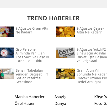
TREND HABERLER
9 Ağustos Gram Altın
9 Ağustos Çeyrek
Ne Kadar?
Altın Ne Kadar?
Gsb Personel
9 Ağustos Yökdi̇l/2
Alımında Yeni Ilan!
Sınavı Için Adaylar
Kpss Şartı Ve Başvuru
Dikkat! İşte Başlan
Ekranı Belli Oldu
Ve Bitiş Saati
Benzin Tabelaları
Gram Altın Yıl
Yeniden Değişebilir!
Sonunda Ne Kadar
Gözler Pazartesi
Olacak? Uzman Is
Gecesinde
Hedef Aralığını
Açıkladı
Manisa Haberleri
Asayiş
Köşe Y
Özel Haber
Dünya
Foto Ga