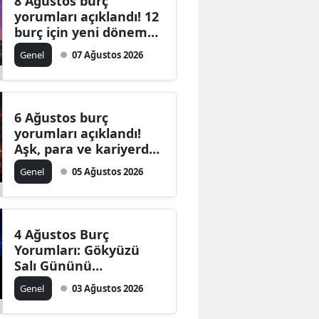
8 Ağustos burç
yorumları açıklandı! 12
burç için yeni dönem
başlıyor
Genel
07 Ağustos 2026
6 Ağustos burç
yorumları açıklandı!
Aşk, para ve kariyerde
yeni dönem
Genel
05 Ağustos 2026
4 Ağustos Burç
Yorumları: Gökyüzü
Salı Gününü
Değiştiriyor
Genel
03 Ağustos 2026