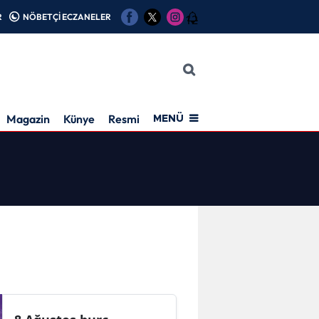
R
NÖBETÇİ ECZANELER
12
Magazin
Künye
Resmi İlan
MENÜ