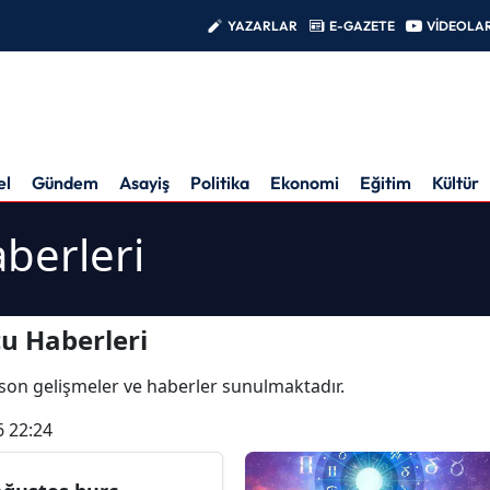
YAZARLAR
E-GAZETE
VİDEOLA
el
Gündem
Asayiş
Politika
Ekonomi
Eğitim
Kültür
berleri
u Haberleri
en son gelişmeler ve haberler sunulmaktadır.
6 22:24