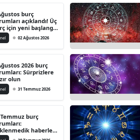
Ağustos burç
rumları açıklandı! Üç
rç için yeni başlangıç
manı
nel
02 Ağustos 2026
Ağustos 2026 burç
rumları: Sürprizlere
zır olun
nel
31 Temmuz 2026
 Temmuz burç
rumları:
klenmedik haberler
liyor