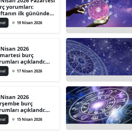
 Nisan 2026 Pazartesi
rç yorumları:
ftanın ilk gününde
ngi burcu ne
nel
19 Nisan 2026
kliyor?
 Nisan 2026
martesi burç
rumları açıklandı:
ni Ay hangi burcu
nel
17 Nisan 2026
sıl etkileyecek?
 Nisan 2026
rşembe burç
rumları açıklandı:
gün hangi burcu
nel
15 Nisan 2026
ler bekliyor?