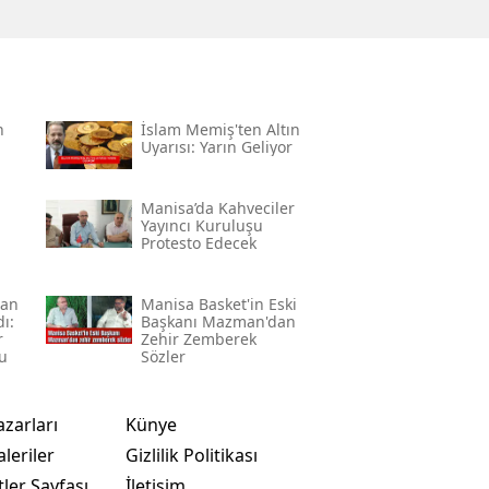
n
İslam Memiş'ten Altın
Uyarısı: Yarın Geliyor
Manisa’da Kahveciler
Yayıncı Kuruluşu
Protesto Edecek
lan
Manisa Basket'in Eski
ı:
Başkanı Mazman'dan
r
Zehir Zemberek
u
Sözler
azarları
Künye
leriler
Gizlilik Politikası
ler Sayfası
İletişim