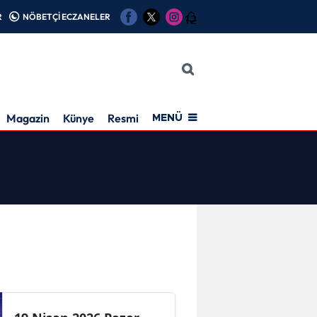
R
NÖBETÇİ ECZANELER
12
Magazin
Künye
Resmi İlan
MENÜ