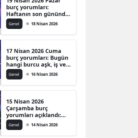
19 Nisan 2026 Pazar
burç yorumları:
Haftanın son gününde
hangi burcu ne
Genel
18 Nisan 2026
bekliyor?
17 Nisan 2026 Cuma
burç yorumları: Bugün
hangi burcu aşk, iş ve
para alanında neler
Genel
16 Nisan 2026
bekliyor?
15 Nisan 2026
Çarşamba burç
yorumları açıklandı:
Koç’tan Balık’a tüm
Genel
14 Nisan 2026
burçlar için kritik
mesajlar