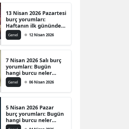
13 Nisan 2026 Pazartesi
burç yorumları:
Haftanın ilk gününde
aşk, iş ve para alanında
Genel
12 Nisan 2026
sizi neler bekliyor?
7 Nisan 2026 Salı burç
yorumları: Bugün
hangi burcu neler
bekliyor?
Genel
06 Nisan 2026
5 Nisan 2026 Pazar
burç yorumları: Bugün
hangi burcu neler
bekliyor?