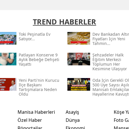
TREND HABERLER
Toki̇ Peşinatla Ev
Dev Bankadan Altı
Satıyor...
Fiyatları Için Yeni
Tahmin...
Patlayan Konserve 9
Şehzadeler Halk
Aylık Bebeğe Dehşeti
Eğitim Merkezi
Yaşattı
Toplumun Her
Kesimine Ulaşıyor
Yeni Parti'nin Kurucu
Oda Için Gerekli O
Ilçe Başkanı
500 Üye Sayısı Aşıld
Tartışmalara Neden
Manisalı Emlakçıla
Oldu
Hayallerine Kavuşt
Manisa Haberleri
Asayiş
Köşe Y
Özel Haber
Dünya
Foto Ga
Röportajlar
Ekonomi
Manşet