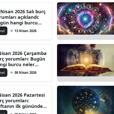
 Nisan 2026 Salı burç
rumları açıklandı:
gün hangi burcu
ler bekliyor?
nel
13 Nisan 2026
Nisan 2026 Çarşamba
rç yorumları: Bugün
ngi burcu neler
kliyor?
nel
08 Nisan 2026
Nisan 2026 Pazartesi
rç yorumları:
ftanın ilk gününde
ngi burcu neler