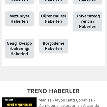
Mezuniyet
Öğrenciailesi
Üniversiteöğ
Haberleri
Haberleri
rencisi
Haberleri
Gençlikvespo
Borçödeme
rbakanlığı
Haberleri
Haberleri
TREND HABERLER
Mani̇sa - Afyon Hatti Çobani̇sa -
Dumlupinar İstasyonlari Arasinda