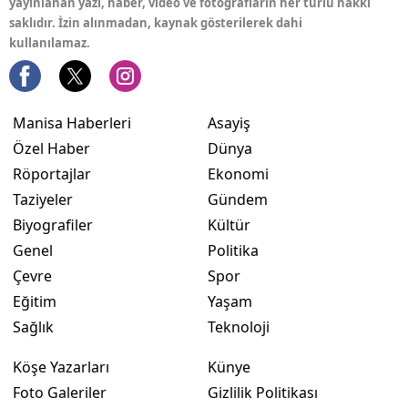
yayınlanan yazı, haber, video ve fotoğrafların her türlü hakkı
saklıdır. İzin alınmadan, kaynak gösterilerek dahi
kullanılamaz.
Manisa Haberleri
Asayiş
Özel Haber
Dünya
Röportajlar
Ekonomi
Taziyeler
Gündem
Biyografiler
Kültür
Genel
Politika
Çevre
Spor
Eğitim
Yaşam
Sağlık
Teknoloji
Köşe Yazarları
Künye
Foto Galeriler
Gizlilik Politikası