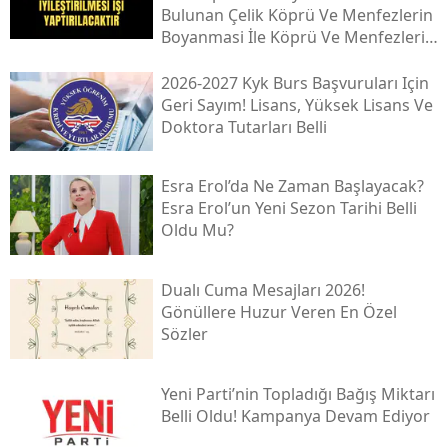
Bulunan Çeli̇k Köprü Ve Menfezleri̇n
Boyanmasi İle Köprü Ve Menfezleri̇n
İyi̇leşti̇ri̇lmesi̇ İşi̇
2026-2027 Kyk Burs Başvuruları Için
Geri Sayım! Lisans, Yüksek Lisans Ve
Doktora Tutarları Belli
Esra Erol’da Ne Zaman Başlayacak?
Esra Erol’un Yeni Sezon Tarihi Belli
Oldu Mu?
Dualı Cuma Mesajları 2026!
Gönüllere Huzur Veren En Özel
Sözler
Yeni̇ Parti’nin Topladığı Bağış Miktarı
Belli Oldu! Kampanya Devam Ediyor