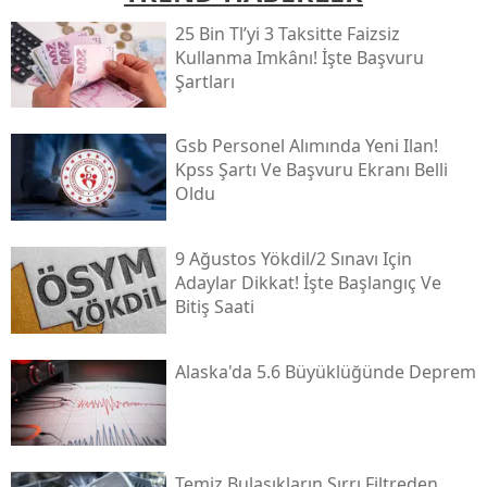
25 Bin Tl’yi 3 Taksitte Faizsiz
Kullanma Imkânı! İşte Başvuru
Şartları
Gsb Personel Alımında Yeni Ilan!
Kpss Şartı Ve Başvuru Ekranı Belli
Oldu
9 Ağustos Yökdi̇l/2 Sınavı Için
Adaylar Dikkat! İşte Başlangıç Ve
Bitiş Saati
Alaska'da 5.6 Büyüklüğünde Deprem
Temiz Bulaşıkların Sırrı Filtreden