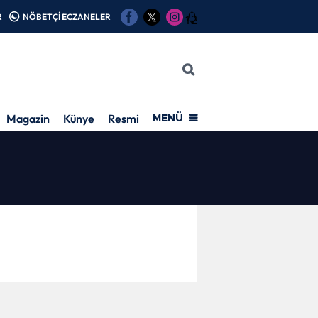
R
NÖBETÇİ ECZANELER
12
Magazin
Künye
Resmi İlan
MENÜ