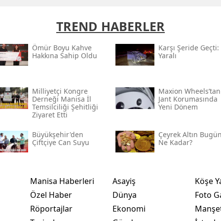
TREND HABERLER
Ömür Boyu Kahve
Karşı Şeride Geçti:
Hakkına Sahip Oldu
Yaralı
Milliyetçi Kongre
Maxion Wheels’tan
Derneği Manisa İl
Jant Korumasında
Temsilciliği Şehitliği
Yeni Dönem
Ziyaret Etti
Büyükşehir'den
Çeyrek Altın Bugü
Çiftçiye Can Suyu
Ne Kadar?
Manisa Haberleri
Asayiş
Köşe Y
Özel Haber
Dünya
Foto Ga
Röportajlar
Ekonomi
Manşet