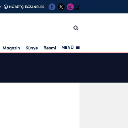
R
NÖBETÇİ ECZANELER
12
Magazin
Künye
Resmi İlan
MENÜ