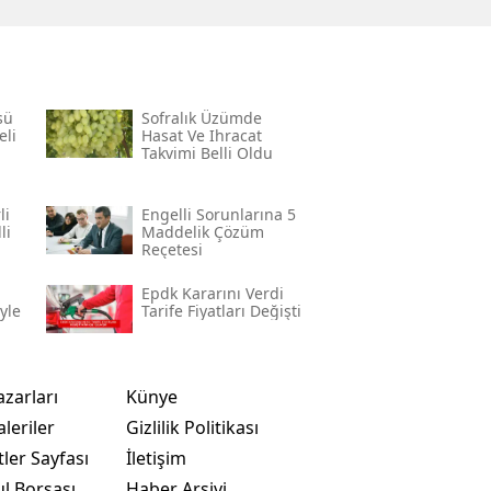
sü
Sofralık Üzümde
eli
Hasat Ve Ihracat
Takvimi Belli Oldu
li
Engelli Sorunlarına 5
li
Maddelik Çözüm
Reçetesi
Epdk Kararını Verdi
yle
Tarife Fiyatları Değişti
azarları
Künye
leriler
Gizlilik Politikası
ler Sayfası
İletişim
ul Borsası
Haber Arşivi