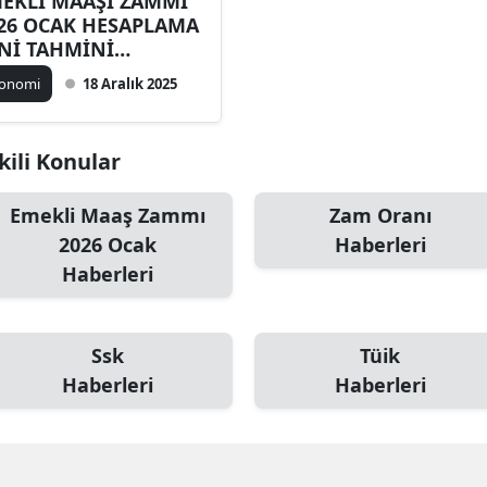
EKLİ MAAŞI ZAMMI
26 OCAK HESAPLAMA
Nİ TAHMİNİ
TARLAR (4A, 4B, 4C
konomi
18 Aralık 2025
BLOSU) || SSK BAĞ
R Emekli maaşı ne
dar olacak? En
kili Konular
şük emekli maaşı
mlanacak mı?
Emekli Maaş Zammı
Zam Oranı
2026 Ocak
Haberleri
Haberleri
Ssk
Tüik
Haberleri
Haberleri