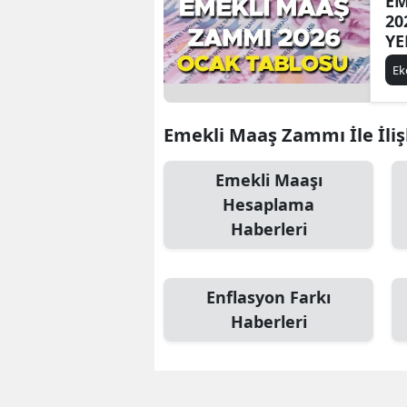
EM
20
YE
TU
E
TA
KU
ka
Emekli Maaş Zammı İle İliş
dü
za
Emekli Maaşı
Hesaplama
Haberleri
Enflasyon Farkı
Haberleri