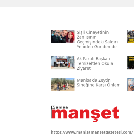
Şişli Cinayetinin
Zanlısının
Geçmişindeki Saldırı
Yeniden Gündemde
Ak Partili Başkan
Temizel’den Okula
Ziyaret
Manisa'da Zeytin
Sineğine Karşı Önlem
https://www.manisamansetgazetesi.com/