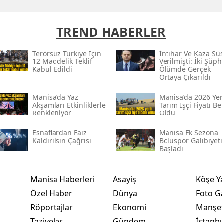
TREND HABERLER
Terörsüz Türkiye Için
İntihar Ve Kaza Sü
12 Maddelik Teklif
Verilmişti: İki Şüph
Kabul Edildi
Ölümde Gerçek
Ortaya Çıkarıldı
Manisa’da Yaz
Manisa’da 2026 Yer
Akşamları Etkinliklerle
Tarım Işçi Fiyatı Bel
Renkleniyor
Oldu
Esnaflardan Faiz
Manisa Fk Sezona
Kaldırılsın Çağrısı
Boluspor Galibiyeti
Başladı
Manisa Haberleri
Asayiş
Köşe Y
Özel Haber
Dünya
Foto Ga
Röportajlar
Ekonomi
Manşet
Taziyeler
Gündem
İstanb