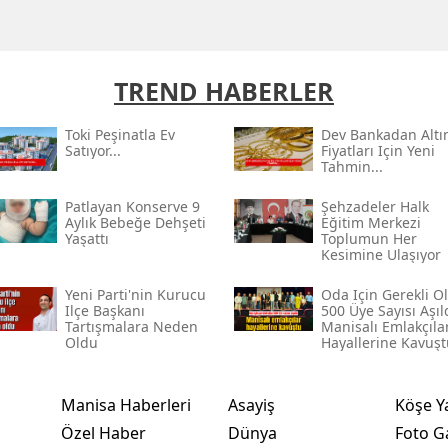
TREND HABERLER
Toki̇ Peşinatla Ev
Dev Bankadan Altı
Satıyor...
Fiyatları Için Yeni
Tahmin...
Patlayan Konserve 9
Şehzadeler Halk
Aylık Bebeğe Dehşeti
Eğitim Merkezi
Yaşattı
Toplumun Her
Kesimine Ulaşıyor
Yeni Parti'nin Kurucu
Oda Için Gerekli O
Ilçe Başkanı
500 Üye Sayısı Aşıld
Tartışmalara Neden
Manisalı Emlakçıla
Oldu
Hayallerine Kavuşt
Manisa Haberleri
Asayiş
Köşe Y
Özel Haber
Dünya
Foto Ga