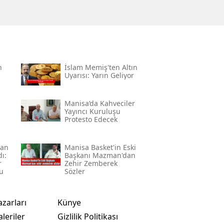
n
İslam Memiş'ten Altın
Uyarısı: Yarın Geliyor
Manisa’da Kahveciler
Yayıncı Kuruluşu
Protesto Edecek
lan
Manisa Basket'in Eski
ı:
Başkanı Mazman'dan
r
Zehir Zemberek
u
Sözler
azarları
Künye
leriler
Gizlilik Politikası