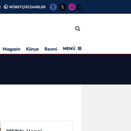
R
NÖBETÇİ ECZANELER
12
Magazin
Künye
Resmi İlan
MENÜ