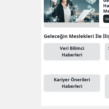
Ge
Ha
Me
En
Ge
Ar
Geleceğin Meslekleri İle İli
Veri Bilimci
Haberleri
Kariyer Önerileri
Haberleri