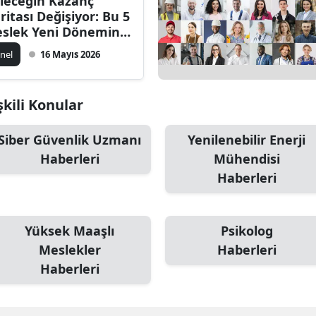
leceğin Kazanç
ritası Değişiyor: Bu 5
slek Yeni Dönemin
 Güçlü Alanları
nel
16 Mayıs 2026
asında
şkili Konular
Siber Güvenlik Uzmanı
Yenilenebilir Enerji
Haberleri
Mühendisi
Haberleri
Yüksek Maaşlı
Psikolog
Meslekler
Haberleri
Haberleri