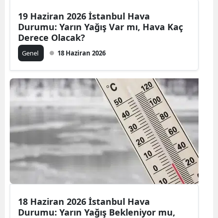
19 Haziran 2026 İstanbul Hava
Durumu: Yarın Yağış Var mı, Hava Kaç
Derece Olacak?
Genel
18 Haziran 2026
18 Haziran 2026 İstanbul Hava
Durumu: Yarın Yağış Bekleniyor mu,