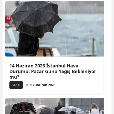
14 Haziran 2026 İstanbul Hava
Durumu: Pazar Günü Yağış Bekleniyor
mu?
Genel
13 Haziran 2026