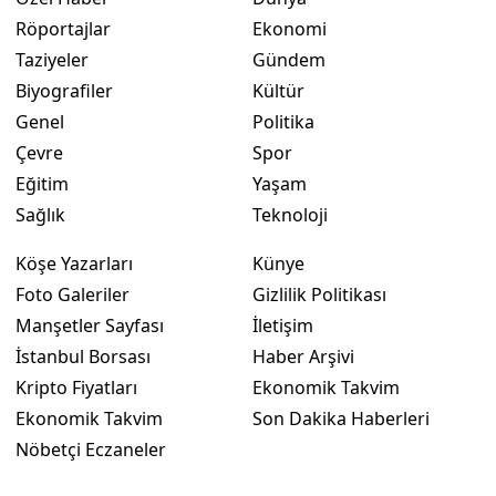
Röportajlar
Ekonomi
Taziyeler
Gündem
Biyografiler
Kültür
Genel
Politika
Çevre
Spor
Eğitim
Yaşam
Sağlık
Teknoloji
Köşe Yazarları
Künye
Foto Galeriler
Gizlilik Politikası
Manşetler Sayfası
İletişim
İstanbul Borsası
Haber Arşivi
Kripto Fiyatları
Ekonomik Takvim
Ekonomik Takvim
Son Dakika Haberleri
Nöbetçi Eczaneler