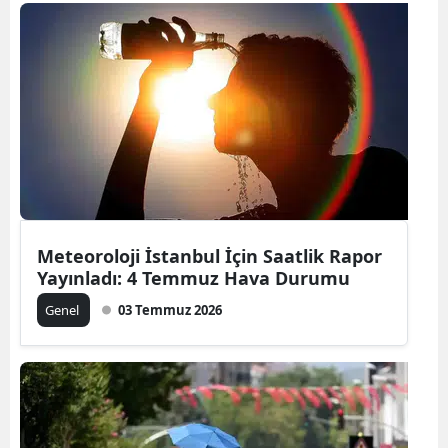
Meteoroloji İstanbul İçin Saatlik Rapor
Yayınladı: 4 Temmuz Hava Durumu
Genel
03 Temmuz 2026