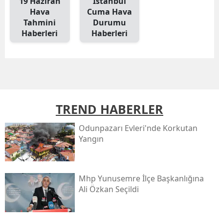
19 Haziran
İstanbul
Hava
Cuma Hava
Tahmini
Durumu
Haberleri
Haberleri
TREND HABERLER
Odunpazarı Evleri'nde Korkutan
Yangın
Mhp Yunusemre İlçe Başkanlığına
Ali Özkan Seçildi