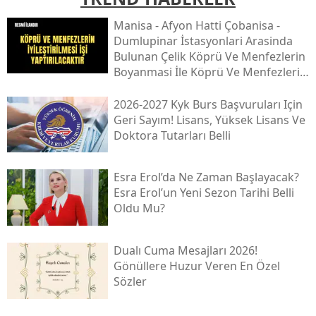
Mani̇sa - Afyon Hatti Çobani̇sa -
Dumlupinar İstasyonlari Arasinda
Bulunan Çeli̇k Köprü Ve Menfezleri̇n
Boyanmasi İle Köprü Ve Menfezleri̇n
İyi̇leşti̇ri̇lmesi̇ İşi̇
2026-2027 Kyk Burs Başvuruları Için
Geri Sayım! Lisans, Yüksek Lisans Ve
Doktora Tutarları Belli
Esra Erol’da Ne Zaman Başlayacak?
Esra Erol’un Yeni Sezon Tarihi Belli
Oldu Mu?
Dualı Cuma Mesajları 2026!
Gönüllere Huzur Veren En Özel
Sözler