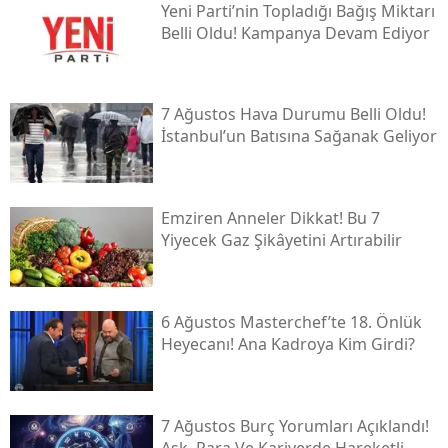
Yeni̇ Parti’nin Topladığı Bağış Miktarı
Belli Oldu! Kampanya Devam Ediyor
7 Ağustos Hava Durumu Belli Oldu!
İstanbul’un Batısına Sağanak Geliyor
Emziren Anneler Dikkat! Bu 7
Yiyecek Gaz Şikâyetini Artırabilir
6 Ağustos Masterchef’te 18. Önlük
Heyecanı! Ana Kadroya Kim Girdi?
7 Ağustos Burç Yorumları Açıklandı!
Aşk, Para Ve Kariyerde Hareketli