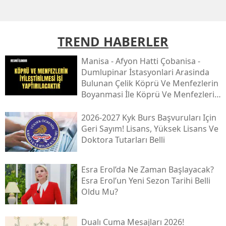
TREND HABERLER
Mani̇sa - Afyon Hatti Çobani̇sa -
Dumlupinar İstasyonlari Arasinda
Bulunan Çeli̇k Köprü Ve Menfezleri̇n
Boyanmasi İle Köprü Ve Menfezleri̇n
İyi̇leşti̇ri̇lmesi̇ İşi̇
2026-2027 Kyk Burs Başvuruları Için
Geri Sayım! Lisans, Yüksek Lisans Ve
Doktora Tutarları Belli
Esra Erol’da Ne Zaman Başlayacak?
Esra Erol’un Yeni Sezon Tarihi Belli
Oldu Mu?
Dualı Cuma Mesajları 2026!