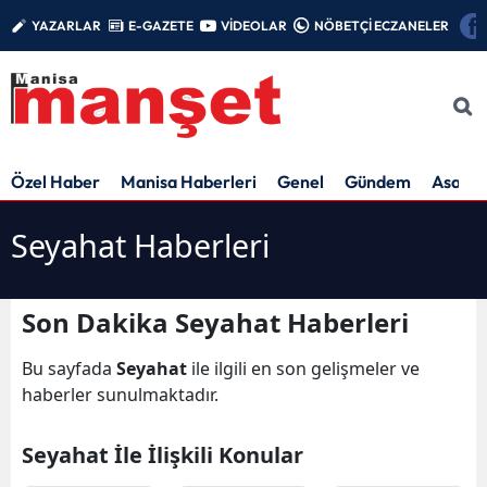
YAZARLAR
E-GAZETE
VİDEOLAR
NÖBETÇİ ECZANELER
Özel Haber
Manisa Haberleri
Genel
Gündem
Asayiş
Seyahat Haberleri
Son Dakika Seyahat Haberleri
Bu sayfada
Seyahat
ile ilgili en son gelişmeler ve
haberler sunulmaktadır.
Seyahat İle İlişkili Konular