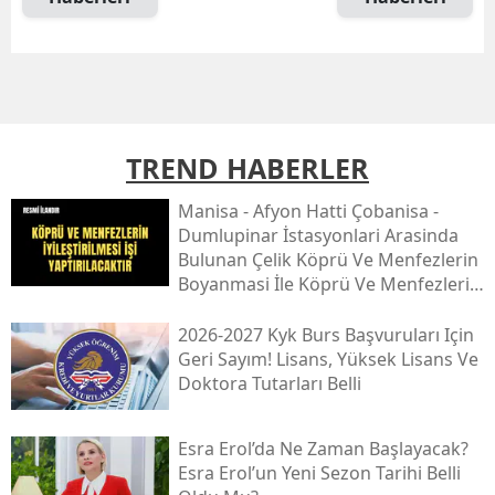
TREND HABERLER
Mani̇sa - Afyon Hatti Çobani̇sa -
Dumlupinar İstasyonlari Arasinda
Bulunan Çeli̇k Köprü Ve Menfezleri̇n
Boyanmasi İle Köprü Ve Menfezleri̇n
İyi̇leşti̇ri̇lmesi̇ İşi̇
2026-2027 Kyk Burs Başvuruları Için
Geri Sayım! Lisans, Yüksek Lisans Ve
Doktora Tutarları Belli
Esra Erol’da Ne Zaman Başlayacak?
Esra Erol’un Yeni Sezon Tarihi Belli